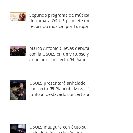
‘Entrelazados: Diálogos de
arcos & vientos’
Segundo programa de música
de cámara OSULS promete un
recorrido musical por Europa y
Latinoamérica
Marco Antonio Cuevas debuta
con la OSULS en un virtuoso y
anhelado concierto: ‘El Piano de
Mozart’
OSULS presentará anhelado
concierto: ‘El Piano de Mozart’
junto al destacado concertista
Marco Antonio Cuevas y el
Mtro. Rodolfo Fischer
OSULS inaugura con éxito su
ciclo de música de cámara