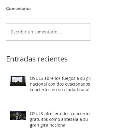
Comentarios
Escribir un comentario...
OSULS ofrecerá dos
Programa ‘El oc
conciertos gratuitos
Mendelssohn’ t
como antesala a su gran
al público de Sa
gira nacional
Latente al roma
Entradas recientes
europeo
OSULS abre los fuegos a su gira
nacional con dos ovacionados
conciertos en su ciudad natal
OSULS ofrecerá dos conciertos
gratuitos como antesala a su
gran gira nacional