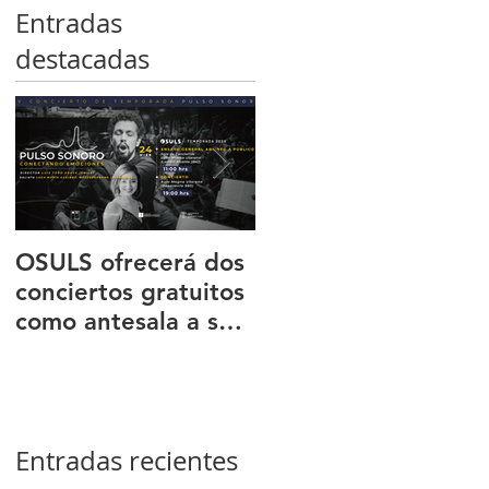
Entradas
destacadas
OSULS ofrecerá dos
Programa ‘El octeto
conciertos gratuitos
de Mendelssohn’
como antesala a su
transportó al públic
gran gira nacional
de Sala Latente al
romanticismo
europeo
Entradas recientes