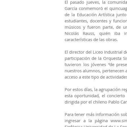
El pasado jueves, la comunida
García conmemoró el quincuagé
de la Educación Artística junto
estudiantes, docentes y funcion
músicos y fueron parte, de una
Nicolás Rauss, quién iba i
características de las obras.
El director del Liceo Industria
participación de la Orquesta S
tuvieron los jóvenes “de pres
nuestros alumnos, pertenecen a 
acceso a este tipo de actividad
Por estos días, la agrupación r
esta oportunidad, el concierto 
dirigida por el chileno Pablo Ca
Para tener más información sob
ingresar a la página www.sin
Sinfónica Universidad de La Ser