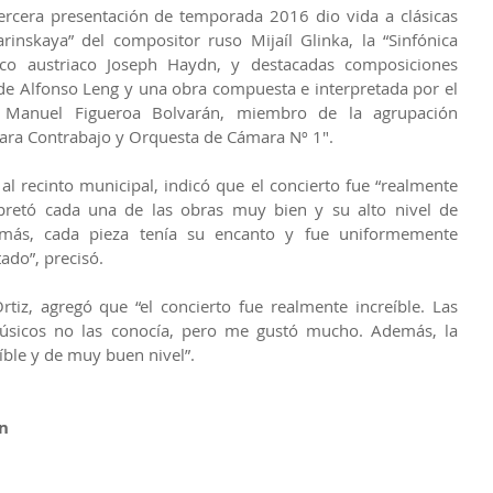
tercera presentación de temporada 2016 dio vida a clásicas 
nskaya” del compositor ruso Mijaíl Glinka, la “Sinfónica 
o austriaco Joseph Haydn, y destacadas composiciones 
 de Alfonso Leng y una obra compuesta e interpretada por el 
 Manuel Figueroa Bolvarán, miembro de la agrupación 
 para Contrabajo y Orquesta de Cámara Nº 1".
al recinto municipal, indicó que el concierto fue “realmente 
rpretó cada una de las obras muy bien y su alto nivel de 
más, cada pieza tenía su encanto y fue uniformemente 
tado”, precisó.
tiz, agregó que “el concierto fue realmente increíble. Las 
úsicos no las conocía, pero me gustó mucho. Además, la 
íble y de muy buen nivel”.
n