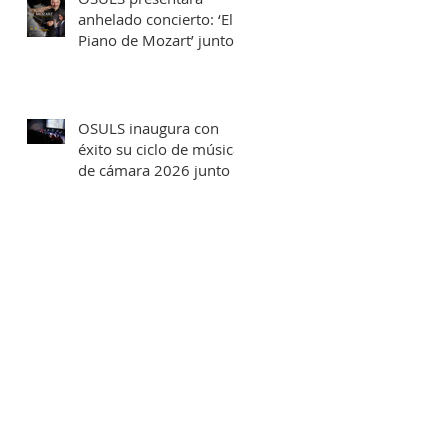
anhelado concierto: ‘El
Piano de Mozart’ junto
al destacado concertista
Marco Antonio Cuevas y
el Mtro. Rodolfo Fischer
OSULS inaugura con
éxito su ciclo de música
de cámara 2026 junto a
su programa: los
Maestros del Bronce