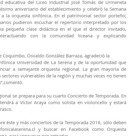
d educativa del Liceo Industrial José Tomás de Urmeneta 
simo aniversario del establecimiento y celebró la Semana 
 a la orquesta sinfónica. En el patrimonial sector porteño; 
arios pudieron escuchar el repertorio interpretado por los 
 pequeña clase didáctica en el que el director invitado, 
nteractuando con la comunidad liceana y explicando 
l de Coquimbo, Osvaldo González Barraza, agradeció la
infónica Universidad de La Serena y de la oportunidad que 
enciar a semejante orquesta regional. La gran mayoría de 
sectores vulnerables de la región y muchas veces no tienen 
es”,comentó.
egional se prepara para su cuarto Concierto de Temporada. En 
tendrá a Víctor Araya como solista en violoncello y estará 
rrasco.
re éste y más conciertos de la Temporada 2016, sólo deben 
fonicalaserena.cl y buscar en Facebook como Orquesta 
ena, para concursar por entradas