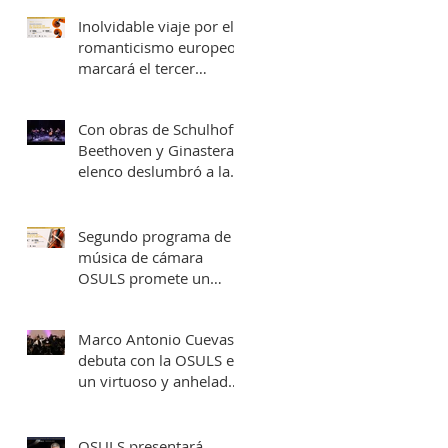
una fecha en Valparaíso
Inolvidable viaje por el
romanticismo europeo
marcará el tercer
concierto de cámara
OSULS
Con obras de Schulhoff,
Beethoven y Ginastera,
elenco deslumbró a la
Provincia de Elqui con
su concierto
‘Entrelazados: Diálogos
Segundo programa de
de arcos & vientos’
música de cámara
OSULS promete un
recorrido musical por
Europa y Latinoamérica
Marco Antonio Cuevas
debuta con la OSULS en
un virtuoso y anhelado
concierto: ‘El Piano de
Mozart’
OSULS presentará