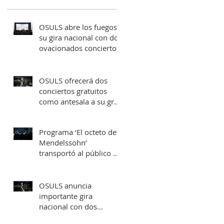
OSULS abre los fuegos a
su gira nacional con dos
ovacionados conciertos
en su ciudad natal
OSULS ofrecerá dos
conciertos gratuitos
como antesala a su gran
gira nacional
Programa ‘El octeto de
Mendelssohn’
transportó al público de
Sala Latente al
romanticismo europeo
OSULS anuncia
importante gira
nacional con dos
conciertos en Santiago y