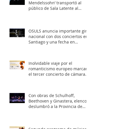
Mendelssohn’ transportó al
público de Sala Latente al
romanticismo europeo
OSULS anuncia importante gira
nacional con dos conciertos en
Santiago y una fecha en
Valparaíso
Inolvidable viaje por el
romanticismo europeo marcará
el tercer concierto de cámara
OSULS
Con obras de Schulhoff,
Beethoven y Ginastera, elenco
deslumbró a la Provincia de
Elqui con su concierto
‘Entrelazados: Diálogos de
arcos & vientos’