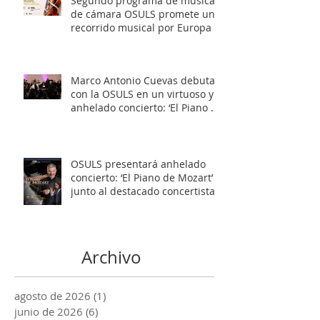
Segundo programa de música
de cámara OSULS promete un
recorrido musical por Europa y
Latinoamérica
Marco Antonio Cuevas debuta
con la OSULS en un virtuoso y
anhelado concierto: ‘El Piano de
Mozart’
OSULS presentará anhelado
concierto: ‘El Piano de Mozart’
junto al destacado concertista
Marco Antonio Cuevas y el
Mtro. Rodolfo Fischer
Archivo
agosto de 2026
(1)
1 entrada
junio de 2026
(6)
6 entradas