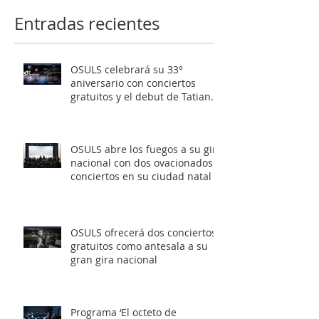
en su ciudad natal
gira nacional
Entradas recientes
OSULS celebrará su 33°
aniversario con conciertos
gratuitos y el debut de Tatiana
Pérez Hernández
OSULS abre los fuegos a su gira
nacional con dos ovacionados
conciertos en su ciudad natal
OSULS ofrecerá dos conciertos
gratuitos como antesala a su
gran gira nacional
Programa ‘El octeto de