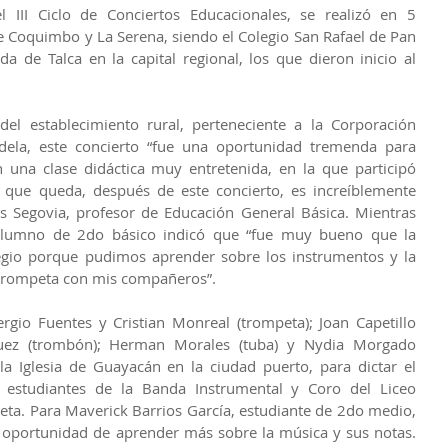
 III Ciclo de Conciertos Educacionales, se realizó en 5 
 Coquimbo y La Serena, siendo el Colegio San Rafael de Pan 
 de Talca en la capital regional, los que dieron inicio al 
el establecimiento rural, perteneciente a la Corporación 
dela, este concierto “fue una oportunidad tremenda para 
 una clase didáctica muy entretenida, en la que participó 
 que queda, después de este concierto, es increíblemente 
 Segovia, profesor de Educación General Básica. Mientras 
alumno de 2do básico indicó que “fue muy bueno que la 
egio porque pudimos aprender sobre los instrumentos y la 
 trompeta con mis compañeros”.
rgio Fuentes y Cristian Monreal (trompeta); Joan Capetillo 
íguez (trombón); Herman Morales (tuba) y Nydia Morgado 
la Iglesia de Guayacán en la ciudad puerto, para dictar el 
 estudiantes de la Banda Instrumental y Coro del Liceo 
ta. Para Maverick Barrios García, estudiante de 2do medio, 
 oportunidad de aprender más sobre la música y sus notas. 