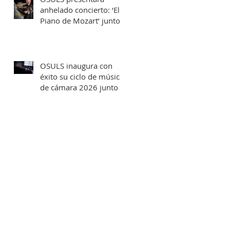
anhelado concierto: ‘El
Piano de Mozart’ junto
al destacado concertista
Marco Antonio Cuevas y
el Mtro. Rodolfo Fischer
OSULS inaugura con
éxito su ciclo de música
de cámara 2026 junto a
su programa: los
Maestros del Bronce