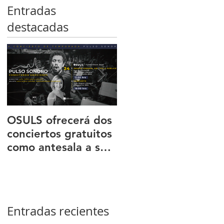
Entradas
destacadas
OSULS ofrecerá dos
Programa ‘El octeto
conciertos gratuitos
de Mendelssohn’
como antesala a su
transportó al públic
gran gira nacional
de Sala Latente al
romanticismo
europeo
Entradas recientes