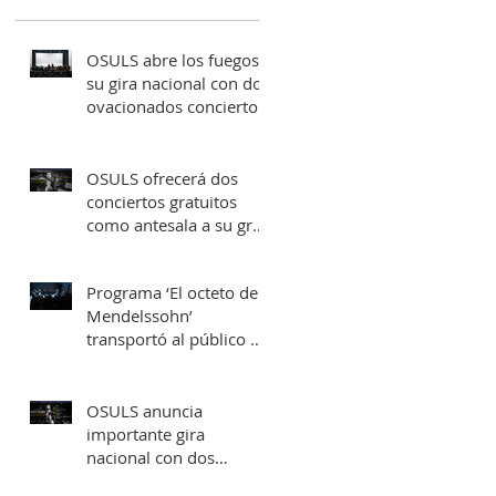
OSULS abre los fuegos a
su gira nacional con dos
ovacionados conciertos
en su ciudad natal
OSULS ofrecerá dos
conciertos gratuitos
como antesala a su gran
gira nacional
Programa ‘El octeto de
Mendelssohn’
transportó al público de
Sala Latente al
romanticismo europeo
OSULS anuncia
importante gira
nacional con dos
conciertos en Santiago y