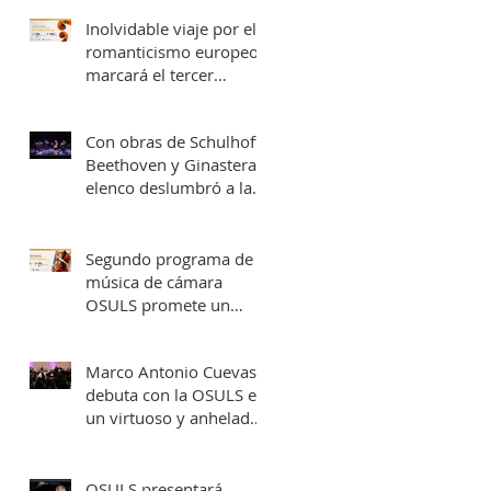
una fecha en Valparaíso
Inolvidable viaje por el
romanticismo europeo
marcará el tercer
concierto de cámara
OSULS
Con obras de Schulhoff,
Beethoven y Ginastera,
elenco deslumbró a la
Provincia de Elqui con
su concierto
‘Entrelazados: Diálogos
Segundo programa de
de arcos & vientos’
música de cámara
OSULS promete un
recorrido musical por
Europa y Latinoamérica
Marco Antonio Cuevas
debuta con la OSULS en
un virtuoso y anhelado
concierto: ‘El Piano de
Mozart’
OSULS presentará