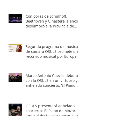
OSULS
Con obras de Schulhoff,
Beethoven y Ginastera, elenco
deslumbró a la Provincia de
Elqui con su concierto
‘Entrelazados: Diálogos de
arcos & vientos’
Segundo programa de música
de cámara OSULS promete un
recorrido musical por Europa y
Latinoamérica
Marco Antonio Cuevas debuta
con la OSULS en un virtuoso y
anhelado concierto: ‘El Piano de
Mozart’
OSULS presentará anhelado
concierto: ‘El Piano de Mozart’
junto al destacado concertista