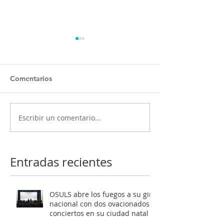
Comentarios
Escribir un comentario...
OSULS ofrecerá dos
Programa ‘El oc
conciertos gratuitos
Mendelssohn’ t
como antesala a su gran
al público de Sa
gira nacional
Latente al roma
Entradas recientes
europeo
OSULS abre los fuegos a su gira
nacional con dos ovacionados
conciertos en su ciudad natal