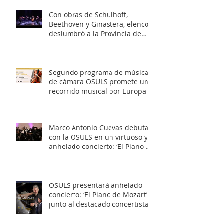
Con obras de Schulhoff,
Beethoven y Ginastera, elenco
deslumbró a la Provincia de
Elqui con su concierto
‘Entrelazados: Diálogos de
arcos & vientos’
Segundo programa de música
de cámara OSULS promete un
recorrido musical por Europa y
Latinoamérica
Marco Antonio Cuevas debuta
con la OSULS en un virtuoso y
anhelado concierto: ‘El Piano de
Mozart’
OSULS presentará anhelado
concierto: ‘El Piano de Mozart’
junto al destacado concertista
Marco Antonio Cuevas y el