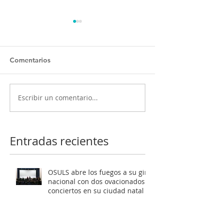
Comentarios
Escribir un comentario...
OSULS ofrecerá dos
Programa ‘El oc
conciertos gratuitos
Mendelssohn’ t
como antesala a su gran
al público de Sa
gira nacional
Latente al roma
Entradas recientes
europeo
OSULS abre los fuegos a su gira
nacional con dos ovacionados
conciertos en su ciudad natal