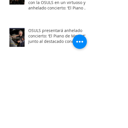
con la OSULS en un virtuoso y
anhelado concierto: ‘El Piano de
Mozart’
OSULS presentará anhelado
concierto: ‘El Piano de Mozart’
junto al destacado concertista
Marco Antonio Cuevas y el
Mtro. Rodolfo Fischer
OSULS inaugura con éxito su
ciclo de música de cámara
2026 junto a su programa: los
Maestros del Bronce
Archivo
junio de 2026
(6)
6 entradas
mayo de 2026
(4)
4 entradas