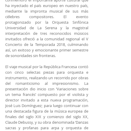
conmemoró el importante aporte cultural que 
ha inyectado el país europeo en nuestro país, 
mediante la impronta musical de sus más 
célebres compositores. El evento 
protagonizado por la Orquesta Sinfónica 
Universidad de La Serena y la magistral 
interpretación de tres reconocidos músicos 
invitados ofreció a la comunidad regional el V 
Concierto de la Temporada 2018, culminando 
así, un exitoso y emocionante primer semestre 
de sonoridades sin fronteras.
El viaje musical por la República Francesa contó 
con cinco selectas piezas para orquesta e 
instrumento, realizando un recorrido por obras 
del romanticismo al impresionismo. La 
presentación dio inicio con ‘Variaciones sobre 
un tema francés’ compuesto por el violista y 
director invitado a esta nueva programación, 
José Luis Domínguez; para luego continuar con 
una destacada figura de la música europea de 
finales del siglo XIX y comienzo del siglo XX, 
Claude Debussy, y su obra denominada ‘Danzas 
sacras y profanas para arpa y orquesta de 