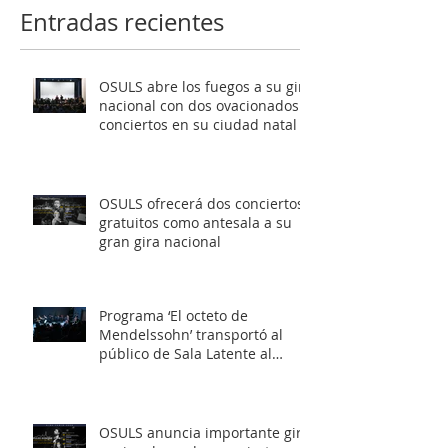
gira nacional
Latente al roma
Entradas recientes
europeo
OSULS abre los fuegos a su gira
nacional con dos ovacionados
conciertos en su ciudad natal
OSULS ofrecerá dos conciertos
gratuitos como antesala a su
gran gira nacional
Programa ‘El octeto de
Mendelssohn’ transportó al
público de Sala Latente al
romanticismo europeo
OSULS anuncia importante gira