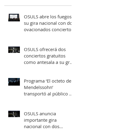
OSULS abre los fuegos a
su gira nacional con dos
ovacionados conciertos
en su ciudad natal
OSULS ofrecerá dos
conciertos gratuitos
como antesala a su gran
gira nacional
Programa ‘El octeto de
Mendelssohn’
transportó al público de
Sala Latente al
romanticismo europeo
OSULS anuncia
importante gira
nacional con dos
conciertos en Santiago y