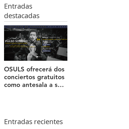
Entradas
destacadas
OSULS ofrecerá dos
Programa ‘El octeto
conciertos gratuitos
de Mendelssohn’
como antesala a su
transportó al públic
gran gira nacional
de Sala Latente al
romanticismo
europeo
Entradas recientes