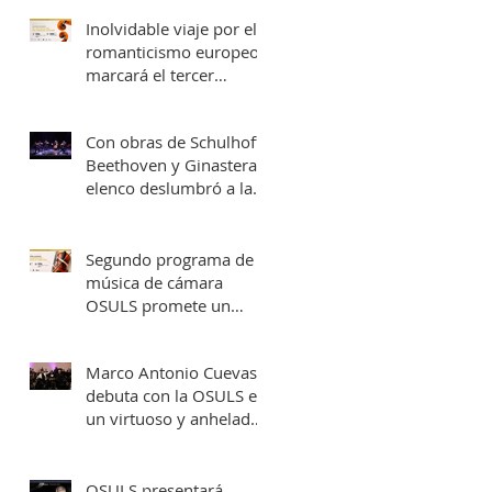
una fecha en Valparaíso
Inolvidable viaje por el
romanticismo europeo
marcará el tercer
concierto de cámara
OSULS
Con obras de Schulhoff,
Beethoven y Ginastera,
elenco deslumbró a la
Provincia de Elqui con
su concierto
‘Entrelazados: Diálogos
Segundo programa de
de arcos & vientos’
música de cámara
OSULS promete un
recorrido musical por
Europa y Latinoamérica
Marco Antonio Cuevas
debuta con la OSULS en
un virtuoso y anhelado
concierto: ‘El Piano de
Mozart’
OSULS presentará