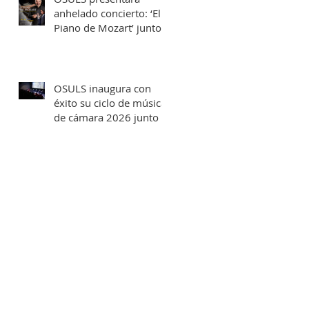
anhelado concierto: ‘El
Piano de Mozart’ junto
al destacado concertista
Marco Antonio Cuevas y
el Mtro. Rodolfo Fischer
OSULS inaugura con
éxito su ciclo de música
de cámara 2026 junto a
su programa: los
Maestros del Bronce