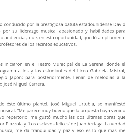
vo conducido por la prestigiosa batuta estadounidense David 
por su liderazgo musical apasionado y habilidades para 
mo audiencias, que, en esta oportunidad, quedó ampliamente 
rofesores de los recintos educativos.
s iniciaron en el Teatro Municipal de La Serena, donde el 
ograma a los y las estudiantes del Liceo Gabriela Mistral, 
io Japón; para posteriormente, llenar de melodías a la 
o José Miguel Carrera.
e éste último plantel, José Miguel Urtubia, se manifestó 
 musical: “Me parece muy bueno que la orquesta haya venido 
vo repertorio, me gustó mucho las dos últimas obras que 
or Piazzola y ‘Los esclavos felices’ de Juan Arriaga. La verdad 
úsica, me da tranquilidad y paz y eso es lo que más me 