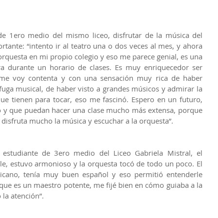
e 1ero medio del mismo liceo, disfrutar de la música del 
tante: “intento ir al teatro una o dos veces al mes, y ahora 
orquesta en mi propio colegio y eso me parece genial, es una 
a durante un horario de clases. Es muy enriquecedor ser 
, me voy contenta y con una sensación muy rica de haber 
uga musical, de haber visto a grandes músicos y admirar la 
ue tienen para tocar, eso me fascinó. Espero en un futuro, 
gio y que puedan hacer una clase mucho más extensa, porque 
disfruta mucho la música y escuchar a la orquesta”.
 estudiante de 3ero medio del Liceo Gabriela Mistral, el 
le, estuvo armonioso y la orquesta tocó de todo un poco. El 
ricano, tenía muy buen español y eso permitió entenderle 
ue es un maestro potente, me fijé bien en cómo guiaba a la 
la atención”.