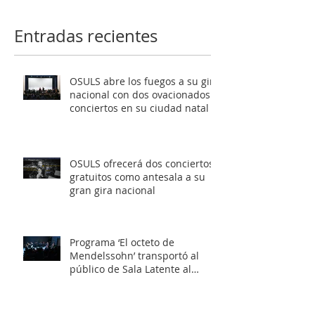
como antesala a su gran
al público de Sa
gira nacional
Latente al roma
Entradas recientes
europeo
OSULS abre los fuegos a su gira
nacional con dos ovacionados
conciertos en su ciudad natal
OSULS ofrecerá dos conciertos
gratuitos como antesala a su
gran gira nacional
Programa ‘El octeto de
Mendelssohn’ transportó al
público de Sala Latente al
romanticismo europeo