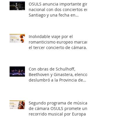
OSULS anuncia importante gira
nacional con dos conciertos en
Santiago y una fecha en
Valparaíso
Inolvidable viaje por el
romanticismo europeo marcará
el tercer concierto de cámara
OSULS
Con obras de Schulhoff,
Beethoven y Ginastera, elenco
deslumbró a la Provincia de
Elqui con su concierto
‘Entrelazados: Diálogos de
arcos & vientos’
Segundo programa de música
de cámara OSULS promete un
recorrido musical por Europa y
Latinoamérica