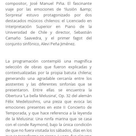
compositor, José Manuel Piña. El fascinante 
viaje por las emociones de ‘Ilusión &amp; 
Sorpresa’ estuvo protagonizado por dos 
destacados músicos chilenos: el Licenciado en 
Interpretación Superior en Piano de la 
Universidad de Chile y director, Sebastián 
Camaño Saavedra, y el primer fagot del 
conjunto sinfónico, Alevi Peña Jiménez.
La programación contempló una magnífica 
selección de obras que fueron explicadas y 
contextualizadas por la propia batuta chilena; 
generando una agradable cercanía entre los 
asistentes y las diferentes sinfonías que se 
presentaron. Entre ellas se encuentra la 
Obertura ‘La bella Melusina’, Op. 32 del alemán 
Félix Medelssohns, una pieza que evoca las 
emociones presentes en este II Concierto de 
Temporada, y que hace referencia a la leyenda 
de la Melusina: Una ninfa marina que se casa 
con el conde Raymond, bajo la única condición 
de que no fuera visitada los sábados, días en los 
que se transforma en sirena. Luego, fue el turno 