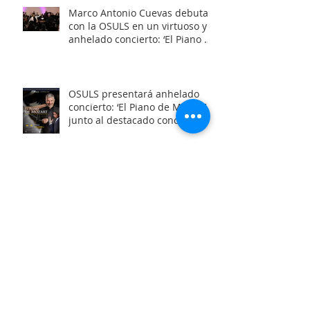
Marco Antonio Cuevas debuta
con la OSULS en un virtuoso y
anhelado concierto: ‘El Piano de
Mozart’
OSULS presentará anhelado
concierto: ‘El Piano de Mozart’
junto al destacado concertista
Marco Antonio Cuevas y el
Mtro. Rodolfo Fischer
OSULS inaugura con éxito su
ciclo de música de cámara
2026 junto a su programa: los
Maestros del Bronce
Archivo
junio de 2026
(6)
6 entradas