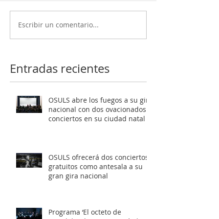
Escribir un comentario...
OSULS ofrecerá dos
Programa ‘El oc
conciertos gratuitos
Mendelssohn’ t
como antesala a su gran
al público de Sa
gira nacional
Latente al roma
Entradas recientes
europeo
OSULS abre los fuegos a su gira
nacional con dos ovacionados
conciertos en su ciudad natal
OSULS ofrecerá dos conciertos
gratuitos como antesala a su
gran gira nacional
Programa ‘El octeto de