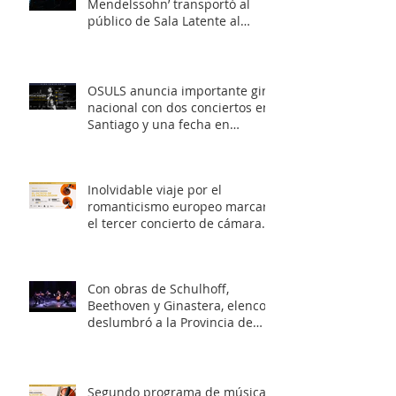
Mendelssohn’ transportó al
público de Sala Latente al
romanticismo europeo
OSULS anuncia importante gira
nacional con dos conciertos en
Santiago y una fecha en
Valparaíso
Inolvidable viaje por el
romanticismo europeo marcará
el tercer concierto de cámara
OSULS
Con obras de Schulhoff,
Beethoven y Ginastera, elenco
deslumbró a la Provincia de
Elqui con su concierto
‘Entrelazados: Diálogos de
arcos & vientos’
Segundo programa de música