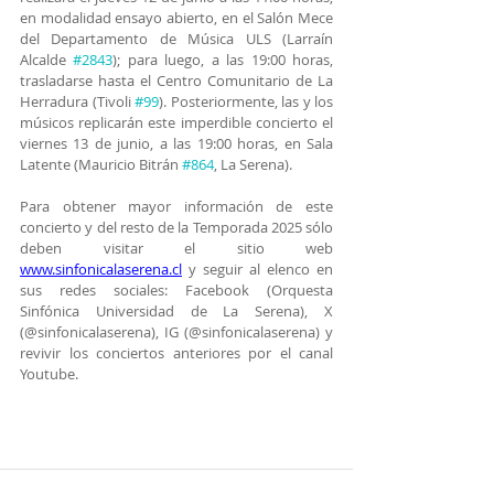
en modalidad ensayo abierto, en el Salón Mece 
del Departamento de Música ULS (Larraín 
Alcalde 
#2843
); para luego, a las 19:00 horas, 
trasladarse hasta el Centro Comunitario de La 
Herradura (Tivoli 
#99
). Posteriormente, las y los 
músicos replicarán este imperdible concierto el 
viernes 13 de junio, a las 19:00 horas, en Sala 
Latente (Mauricio Bitrán 
#864
, La Serena).
Para obtener mayor información de este 
concierto y del resto de la Temporada 2025 sólo 
deben visitar el sitio web 
www.sinfonicalaserena.cl
 y seguir al elenco en 
sus redes sociales: Facebook (Orquesta 
Sinfónica Universidad de La Serena), X 
(@sinfonicalaserena), IG (@sinfonicalaserena) y 
revivir los conciertos anteriores por el canal 
Youtube.