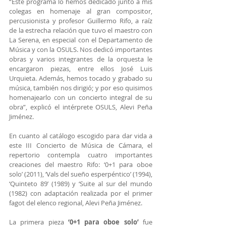
“Este programa lo hemos dedicado junto a mis 
colegas en homenaje al gran compositor, 
percusionista y profesor Guillermo Rifo, a raíz 
de la estrecha relación que tuvo el maestro con 
La Serena, en especial con el Departamento de 
Música y con la OSULS. Nos dedicó importantes 
obras y varios integrantes de la orquesta le 
encargaron piezas, entre ellos José Luis 
Urquieta. Además, hemos tocado y grabado su 
música, también nos dirigió; y por eso quisimos 
homenajearlo con un concierto integral de su 
obra”, explicó el intérprete OSULS, Alevi Peña 
Jiménez.
En cuanto al catálogo escogido para dar vida a 
este III Concierto de Música de Cámara, el 
repertorio contempla cuatro importantes 
creaciones del maestro Rifo: ‘0+1 para oboe 
solo’ (2011), ‘Vals del sueño esperpéntico’ (1994), 
‘Quinteto 89’ (1989) y ‘Suite al sur del mundo 
(1982) con adaptación realizada por el primer 
fagot del elenco regional, Alevi Peña Jiménez.
La primera pieza 
‘0+1 para oboe solo’
 fue 