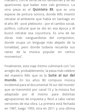
macabro, con el tema de los fantasmas y de las 
apariciones que bailan este vals grotesco. La 
otra pieza es el 
Quinteto 89
, que es una 
especie de pintura sonora, donde Rifo intentó 
retratar el ambiente que había en Santiago en 
el año 89 - post plebiscito - por el cambio social, 
político, cultural que se dio en esa época y él 
buscó retratar esa coyuntura. Es una de las 
obras más vanguardistas del compositor, 
donde ocupa un lenguaje más alejado de la 
tonalidad, pero donde todavía recuerda sus 
raíces de la música popular en ciertos 
momentos”.
Finalmente, este viaje íntimo culminará con “un 
arreglo de, probablemente, la pieza más celebre 
del maestro Rifo que es la 
Suite al sur del 
mundo.
 En los años 80 compuso música 
incidental para el documental ‘Al sur del mundo’ 
que se transmitió por canal 13 y la música fue 
adaptada por él mismo para distintas 
agrupaciones de orquesta y llevó a cabo varias 
versiones de esa obra. La primera está fechada 
en 1987, luego 1993, otra en 2011 y una última 