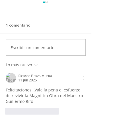
1 comentario
Escribir un comentario...
OSULS ofrecerá dos
Programa ‘El oc
conciertos gratuitos
Mendelssohn’ t
como antesala a su gran
al público de Sa
Lo más nuevo
gira nacional
Latente al roma
europeo
Ricardo Bravo Murua
11 jun 2025
Felicitaciones...Vale la pena el esfuerzo 
de revivir la Magnífica Obra del Maestro 
Guillermo Rifo
Me gusta
Reaccionar