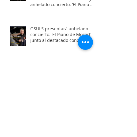
anhelado concierto: ‘El Piano de
Mozart’
OSULS presentará anhelado
concierto: ‘El Piano de Mozart’
junto al destacado concertista
Marco Antonio Cuevas y el
Mtro. Rodolfo Fischer
OSULS inaugura con éxito su
ciclo de música de cámara
2026 junto a su programa: los
Maestros del Bronce
Archivo
junio de 2026
(6)
6 entradas
mayo de 2026
(4)
4 entradas
abril de 2026
(3)
3 entradas