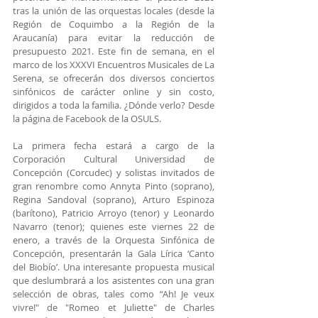
tras la unión de las orquestas locales (desde la 
Región de Coquimbo a la Región de la 
Araucanía) para evitar la reducción de 
presupuesto 2021. Este fin de semana, en el 
marco de los XXXVI Encuentros Musicales de La 
Serena, se ofrecerán dos diversos conciertos 
sinfónicos de carácter online y sin costo, 
dirigidos a toda la familia. ¿Dónde verlo? Desde 
la página de Facebook de la OSULS.
La primera fecha estará a cargo de la 
Corporación Cultural Universidad de 
Concepción (Corcudec) y solistas invitados de 
gran renombre como Annyta Pinto (soprano), 
Regina Sandoval (soprano), Arturo Espinoza 
(barítono), Patricio Arroyo (tenor) y Leonardo 
Navarro (tenor); quienes este viernes 22 de 
enero, a través de la Orquesta Sinfónica de 
Concepción, presentarán la Gala Lírica ‘Canto 
del Biobío’. Una interesante propuesta musical 
que deslumbrará a los asistentes con una gran 
selección de obras, tales como “Ah!
 Je veux 
vivre!" de "Romeo et Juliette" de Charles 