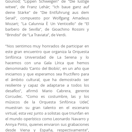
Gounod;
 "Lippen Schweigen" de "Die lustige 
witwe", de Franz Lehár; "Ich baue ganz auf 
deine Stärke" de "Die Entführung aus dem 
Serail", compuesto por Wolfgang Amadeus 
Mozart; "La Calunnia È Un Venticello" de “El 
barbero de Sevilla", de Gioachino Rossini y 
“Brindisi” de “La Traviata”, de Verdi.
“Nos sentimos muy honrados de participar en 
este gran encuentro que organiza la Orquesta 
Sinfónica Universidad de La Serena y lo 
hacemos con una 
Gala Lírica que hemos 
denominado ‘Canto del Biobío’, en un año que 
iniciamos y que esperamos sea fructífero para 
el ámbito cultural, que ha demostrado ser 
resiliente y capaz de adaptarse a todos los 
desafíos”, afirmó Mario Cabrera, gerente 
Corcudec. “Como es costumbre, las y los 
músicos de la Orquesta Sinfónica UdeC 
muestran su gran talento en el escenario 
virtual, esta vez junto a solistas que triunfan en 
el mundo operístico como Leonardo Navarro y 
Annya Pinto, quienes enviaron sus grabaciones 
desde Viena y España, respectivamente”, 