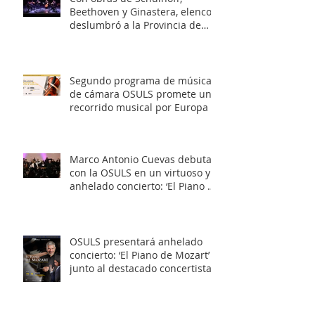
Beethoven y Ginastera, elenco
deslumbró a la Provincia de
Elqui con su concierto
‘Entrelazados: Diálogos de
arcos & vientos’
Segundo programa de música
de cámara OSULS promete un
recorrido musical por Europa y
Latinoamérica
Marco Antonio Cuevas debuta
con la OSULS en un virtuoso y
anhelado concierto: ‘El Piano de
Mozart’
OSULS presentará anhelado
concierto: ‘El Piano de Mozart’
junto al destacado concertista
Marco Antonio Cuevas y el
Mtro. Rodolfo Fischer