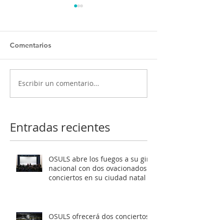
Comentarios
Escribir un comentario...
OSULS ofrecerá dos
Programa ‘El oc
conciertos gratuitos
Mendelssohn’ t
como antesala a su gran
al público de Sa
gira nacional
Latente al roma
Entradas recientes
europeo
OSULS abre los fuegos a su gira
nacional con dos ovacionados
conciertos en su ciudad natal
OSULS ofrecerá dos conciertos