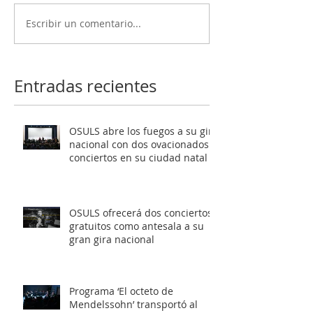
Escribir un comentario...
OSULS ofrecerá dos
Programa ‘El oc
conciertos gratuitos
Mendelssohn’ t
como antesala a su gran
al público de Sa
gira nacional
Latente al roma
Entradas recientes
europeo
OSULS abre los fuegos a su gira
nacional con dos ovacionados
conciertos en su ciudad natal
OSULS ofrecerá dos conciertos
gratuitos como antesala a su
gran gira nacional
Programa ‘El octeto de
Mendelssohn’ transportó al