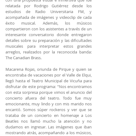
con una propuesta visual e inmersiva que fue 
relatada por Rodrigo Gutiérrez desde los 
estudios de Radio Universitaria FM, y 
acompañada de imágenes y videoclip de cada 
éxito musical. Además, los músicos 
compartieron con los asistentes a través de un 
interesante conversatorio donde entregaron 
detalles sobre su preparación y las dificultades 
musicales para interpretar estos grandes 
arreglos, realizados por la reconocida banda: 
The Canadian Brass.
Macarena Rojas, oriunda de Pirque y quien se 
encontraba de vacaciones por el Valle de Elqui, 
llegó hasta el Teatro Municipal de Vicuña para 
disfrutar de este programa: “Nos encontramos 
con esta sorpresa porque vimos el anuncio del 
concierto afuera del teatro. Todo fue muy 
emocionante, muy lindo y con mis marido nos 
encantó. Somos súper rockeros y ver que se 
trataba de un concierto en homenaje a Los 
Beatles nos llamó mucho la atención y no 
dudamos en ingresar. Las imágenes que iban 
mostrando atrás, acompañando a los músicos, 