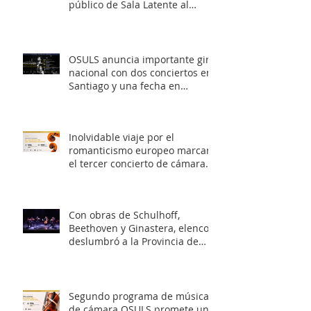
público de Sala Latente al
romanticismo europeo
OSULS anuncia importante gira
nacional con dos conciertos en
Santiago y una fecha en
Valparaíso
Inolvidable viaje por el
romanticismo europeo marcará
el tercer concierto de cámara
OSULS
Con obras de Schulhoff,
Beethoven y Ginastera, elenco
deslumbró a la Provincia de
Elqui con su concierto
‘Entrelazados: Diálogos de
arcos & vientos’
Segundo programa de música
de cámara OSULS promete un