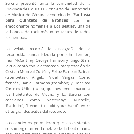
Serena presentó ante la comunidad de la 
Provincia de Elqui su II Concierto de Temporada 
de Música de Cámara denominado: 
‘Fantasía 
para Quinteto de Bronces’
 con un 
emocionante homenaje a ‘Los Beatles’, una de 
la bandas de rock más importantes de todos 
los tiempos.
La velada recorrió la discografía de la 
reconocida banda liderada por 
John Lennon, 
Paul McCartney, George Harrison y Ringo Starr; 
la cual contó con la destacada interpretación de 
Cristian Monreal Cortés y Felipe Painean Salinas 
(trompetas), Angelo Vidal Vargas (corno 
francés), Daniel Carmona (trombón) y Francisco 
Cárceles Uribe (tuba), quienes emocionaron a 
los habitantes de Vicuña y La Serena con 
canciones como ‘Yesterday’, ‘Michelle’, 
‘Blackbird’, ‘I want to hold your hand’, entre 
otras grandes éxitos del recuerdo.
Los conciertos permitieron que los asistentes 
se sumergieran en la fiebre de la beatlemanía 