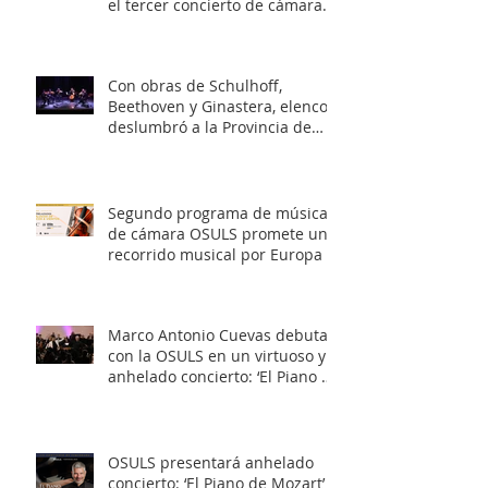
el tercer concierto de cámara
OSULS
Con obras de Schulhoff,
Beethoven y Ginastera, elenco
deslumbró a la Provincia de
Elqui con su concierto
‘Entrelazados: Diálogos de
arcos & vientos’
Segundo programa de música
de cámara OSULS promete un
recorrido musical por Europa y
Latinoamérica
Marco Antonio Cuevas debuta
con la OSULS en un virtuoso y
anhelado concierto: ‘El Piano de
Mozart’
OSULS presentará anhelado
concierto: ‘El Piano de Mozart’