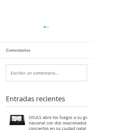
Comentarios
Escribir un comentario...
OSULS ofrecerá dos
Programa ‘El oc
conciertos gratuitos
Mendelssohn’ t
como antesala a su gran
al público de Sa
gira nacional
Latente al roma
Entradas recientes
europeo
OSULS abre los fuegos a su gira
nacional con dos ovacionados
conciertos en su ciudad natal