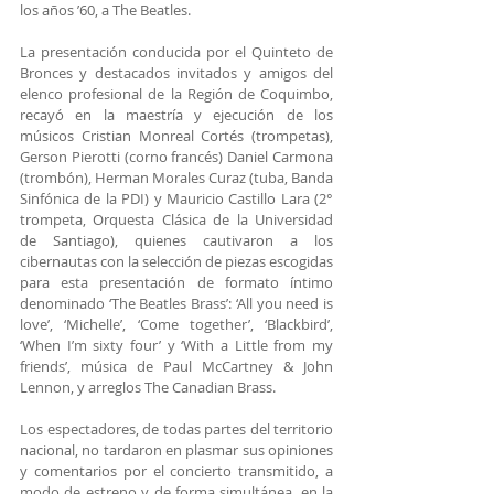
los años ’60, a The Beatles.
La presentación conducida por el Quinteto de 
Bronces y destacados invitados y amigos del 
elenco profesional de la Región de Coquimbo, 
recayó en la maestría y ejecución de los 
músicos Cristian Monreal Cortés (trompetas), 
Gerson Pierotti (corno francés) Daniel Carmona 
(trombón), Herman Morales Curaz (tuba, Banda 
Sinfónica de la PDI) y Mauricio Castillo Lara (2° 
trompeta, Orquesta Clásica de la Universidad 
de Santiago), quienes cautivaron a los 
cibernautas con la selección de piezas escogidas 
para esta presentación de formato íntimo 
denominado ‘The Beatles Brass’: ‘All you need is 
love’, ‘Michelle’, ‘Come together’, ‘Blackbird’, 
‘When I’m sixty four’ y ‘With a Little from my 
friends’, música de Paul McCartney & John 
Lennon, y arreglos The Canadian Brass. 
Los espectadores, de todas partes del territorio 
nacional, no tardaron en plasmar sus opiniones 
y comentarios por el concierto transmitido, a 
modo de estreno y de forma simultánea, en la 