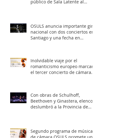
público de Sala Latente al
romanticismo europeo
OSULS anuncia importante gira
nacional con dos conciertos en
Santiago y una fecha en
Valparaíso
Inolvidable viaje por el
romanticismo europeo marcará
el tercer concierto de cámara
OSULS
Con obras de Schulhoff,
Beethoven y Ginastera, elenco
deslumbró a la Provincia de
Elqui con su concierto
‘Entrelazados: Diálogos de
arcos & vientos’
Segundo programa de música
de cámara OSULS promete un