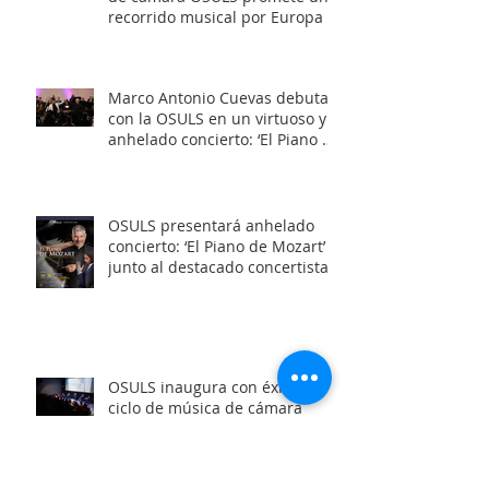
recorrido musical por Europa y
Latinoamérica
Marco Antonio Cuevas debuta
con la OSULS en un virtuoso y
anhelado concierto: ‘El Piano de
Mozart’
OSULS presentará anhelado
concierto: ‘El Piano de Mozart’
junto al destacado concertista
Marco Antonio Cuevas y el
Mtro. Rodolfo Fischer
OSULS inaugura con éxito su
ciclo de música de cámara
2026 junto a su programa: los
Maestros del Bronce