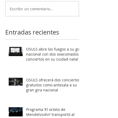
Escribir un comentario...
OSULS ofrecerá dos
Programa ‘El oc
conciertos gratuitos
Mendelssohn’ t
como antesala a su gran
al público de Sa
gira nacional
Latente al roma
Entradas recientes
europeo
OSULS abre los fuegos a su gira
nacional con dos ovacionados
conciertos en su ciudad natal
OSULS ofrecerá dos conciertos
gratuitos como antesala a su
gran gira nacional
Programa ‘El octeto de
Mendelssohn’ transportó al