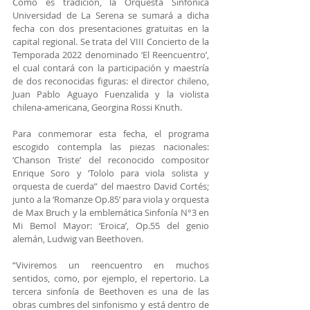
Como es tradición, la Orquesta Sinfónica 
Universidad de La Serena se sumará a dicha 
fecha con dos presentaciones gratuitas en la 
capital regional. Se trata del VIII Concierto de la 
Temporada 2022 denominado ‘El Reencuentro’, 
el cual contará con la participación y maestría 
de dos reconocidas figuras: el director chileno, 
Juan Pablo Aguayo Fuenzalida y la violista 
chilena-americana, Georgina Rossi Knuth.
Para conmemorar esta fecha, el programa 
escogido contempla las piezas nacionales: 
‘Chanson Triste’ del reconocido compositor 
Enrique Soro y ‘Tololo para viola solista y 
orquesta de cuerda” del maestro David Cortés; 
junto a la ‘Romanze Op.85’ para viola y orquesta 
de Max Bruch y la emblemática Sinfonía N°3 en 
Mi Bemol Mayor: ‘Eroica’, Op.55 del genio 
alemán, Ludwig van Beethoven.
“Viviremos un reencuentro en muchos 
sentidos, como, por ejemplo, el repertorio. La 
tercera sinfonía de Beethoven es una de las 
obras cumbres del sinfonismo y está dentro de 