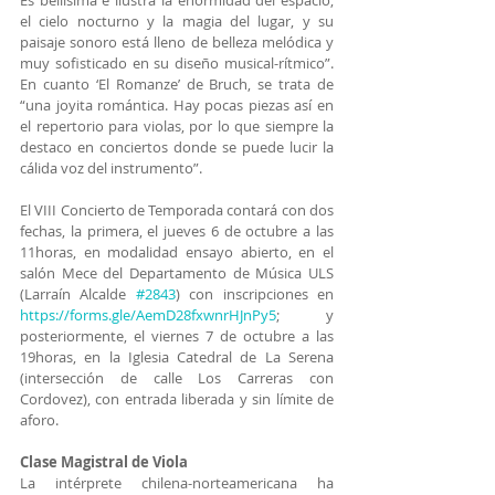
Es bellísima e ilustra la enormidad del espacio, 
el cielo nocturno y la magia del lugar, y su 
paisaje sonoro está lleno de belleza melódica y 
muy sofisticado en su diseño musical-rítmico”. 
En cuanto ‘El Romanze’ de Bruch, se trata de 
“una joyita romántica. Hay pocas piezas así en 
el repertorio para violas, por lo que siempre la 
destaco en conciertos donde se puede lucir la 
cálida voz del instrumento”.
El VIII Concierto de Temporada contará con dos 
fechas, la primera, el jueves 6 de octubre a las 
11horas, en modalidad ensayo abierto, en el 
salón Mece del Departamento de Música ULS 
(Larraín Alcalde 
#2843
) con inscripciones en 
https://forms.gle/AemD28fxwnrHJnPy5
;  y 
posteriormente, el viernes 7 de octubre a las 
19horas, en la Iglesia Catedral de La Serena 
(intersección de calle Los Carreras con 
Cordovez), con entrada liberada y sin límite de 
aforo.
Clase Magistral de Viola
La intérprete chilena-norteamericana ha 