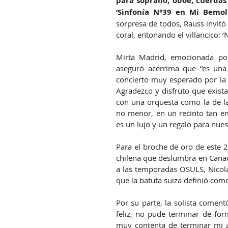
para soprano, oboe, cuerdas 
‘Sinfonía N°39 en Mi Bemol
sorpresa de todos, Rauss invitó 
coral, entonando el villancico: ‘
Mirta Madrid, emocionada por
aseguró acérrima que “es una 
concierto muy esperado por la 
Agradezco y disfruto que existan
con una orquesta como la de la
no menor, en un recinto tan em
es un lujo y un regalo para nuest
Para el broche de oro de este 2
chilena que deslumbra en Canad
a las temporadas OSULS, Nicolá
que la batuta suiza definió como
Por su parte, la solista comen
feliz, no pude terminar de for
muy contenta de terminar mi añ