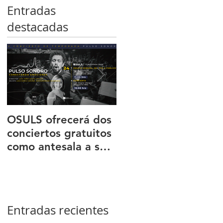
Entradas
destacadas
OSULS ofrecerá dos
Programa ‘El octeto
conciertos gratuitos
de Mendelssohn’
como antesala a su
transportó al públic
gran gira nacional
de Sala Latente al
romanticismo
europeo
Entradas recientes