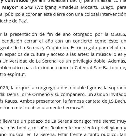
y continuos’ 
(Johann Sebastian Bach), para finalizar con la 
 Mayor’ K.543
 (Wolfgang Amadeus Mozart). Luego, para 
al público a coronar este cierre con una colosal intervención 
Noche de Paz’.
 la presentación de fin de año otorgado por la OSULS, 
bendición cerrar el año con un concierto como éste; un 
gente de La Serena y Coquimbo. Es un regalo para el alma. 
 espacios de cultura y acceso a las artes; la música lo es y 
 Universidad de La Serena, es un privilegio doble. Además, 
blemático para la ciudad como la Catedral San Bartolomé; 
ro espíritu”.
025, la orquesta congregó a dos notable figuras: la soprano 
á: Denis Torre Ormeño y su compañero, un asiduo invitado 
s Rauss. Ambos presentaron la famosa cantata de J.S.Bach, 
: “
una música absolutamente hermosa”. 
tó llevarse un pedazo de La Serena consigo: “me siento muy 
ma más bonita mi año. Realmente me siento privilegiada y 
o musical en La Serena. Estar frente a tanto público, tan 