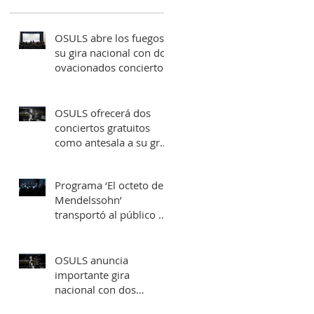
OSULS abre los fuegos a
su gira nacional con dos
ovacionados conciertos
en su ciudad natal
OSULS ofrecerá dos
conciertos gratuitos
como antesala a su gran
gira nacional
Programa ‘El octeto de
Mendelssohn’
transportó al público de
Sala Latente al
romanticismo europeo
OSULS anuncia
importante gira
nacional con dos
conciertos en Santiago y