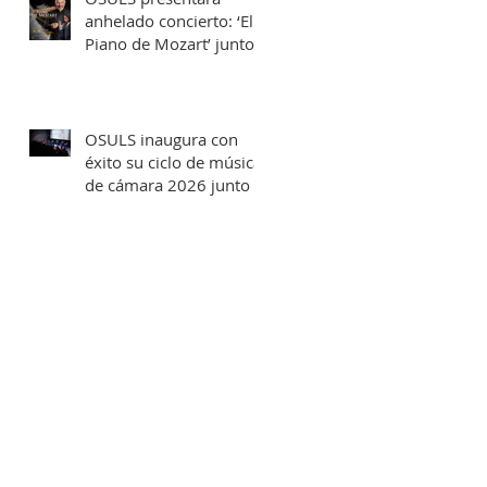
anhelado concierto: ‘El
Piano de Mozart’ junto
al destacado concertista
Marco Antonio Cuevas y
el Mtro. Rodolfo Fischer
OSULS inaugura con
éxito su ciclo de música
de cámara 2026 junto a
su programa: los
Maestros del Bronce