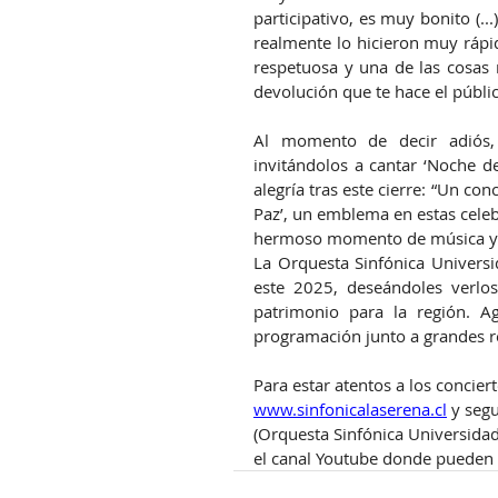
participativo, es muy bonito (..
realmente lo hicieron muy rápi
respetuosa y una de las cosas m
devolución que te hace el públi
Al momento de decir adiós, 
invitándolos a cantar ‘Noche de
alegría tras este cierre: “Un co
Paz’, un emblema en estas celeb
hermoso momento de música y
La Orquesta Sinfónica Universid
este 2025, deseándoles verlo
patrimonio para la región. A
programación junto a grandes re
Para estar atentos a los concier
www.sinfonicalaserena.cl
 y seg
(Orquesta Sinfónica Universidad 
el canal Youtube donde pueden r