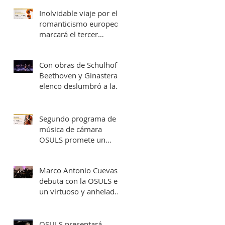
una fecha en Valparaíso
Inolvidable viaje por el
romanticismo europeo
marcará el tercer
concierto de cámara
OSULS
Con obras de Schulhoff,
Beethoven y Ginastera,
elenco deslumbró a la
Provincia de Elqui con
su concierto
‘Entrelazados: Diálogos
Segundo programa de
de arcos & vientos’
música de cámara
OSULS promete un
recorrido musical por
Europa y Latinoamérica
Marco Antonio Cuevas
debuta con la OSULS en
un virtuoso y anhelado
concierto: ‘El Piano de
Mozart’
OSULS presentará