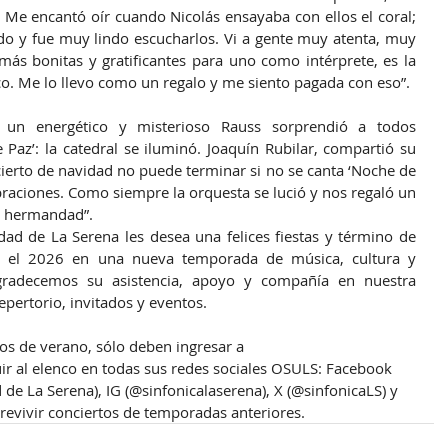
.) Me encantó oír cuando Nicolás ensayaba con ellos el coral; 
do y fue muy lindo escucharlos. Vi a gente muy atenta, muy 
ás bonitas y gratificantes para uno como intérprete, es la 
co. Me lo llevo como un regalo y me siento pagada con eso”.
un energético y misterioso Rauss sorprendió a todos 
 Paz’: la catedral se iluminó. Joaquín Rubilar, compartió su 
ncierto de navidad no puede terminar si no se canta ‘Noche de 
raciones. Como siempre la orquesta se lució y nos regaló un 
 hermandad”.
ad de La Serena les desea una felices fiestas y término de 
s el 2026 en una nueva temporada de música, cultura y 
gradecemos su asistencia, apoyo y compañía en nuestra 
pertorio, invitados y eventos.
tos de verano, 
sólo deben ingresar a 
uir al elenco en todas sus redes sociales OSULS: Facebook 
de La Serena), IG (@sinfonicalaserena), X (@sinfonicaLS) y 
evivir conciertos de temporadas anteriores.