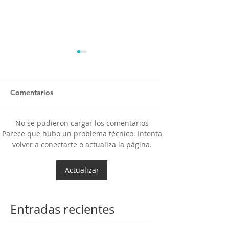
Comentarios
No se pudieron cargar los comentarios
OSULS ofrecerá dos
Programa ‘El oc
Parece que hubo un problema técnico. Intenta
volver a conectarte o actualiza la página.
conciertos gratuitos
Mendelssohn’ t
como antesala a su gran
al público de Sa
gira nacional
Latente al roma
Actualizar
europeo
Entradas recientes