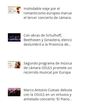
Inolvidable viaje por el
romanticismo europeo marcará
el tercer concierto de cámara
OSULS
Con obras de Schulhoff,
Beethoven y Ginastera, elenco
deslumbró a la Provincia de
Elqui con su concierto
‘Entrelazados: Diálogos de
arcos & vientos’
Segundo programa de música
de cámara OSULS promete un
recorrido musical por Europa y
Latinoamérica
Marco Antonio Cuevas debuta
con la OSULS en un virtuoso y
anhelado concierto: ‘El Piano de
Mozart’