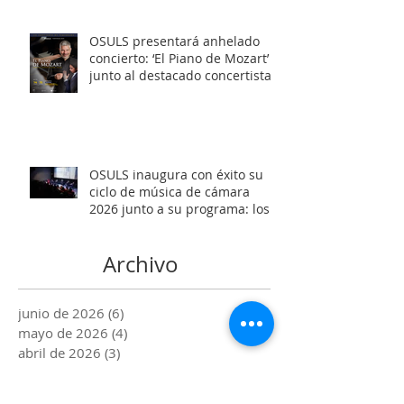
OSULS presentará anhelado
concierto: ‘El Piano de Mozart’
junto al destacado concertista
Marco Antonio Cuevas y el
Mtro. Rodolfo Fischer
OSULS inaugura con éxito su
ciclo de música de cámara
2026 junto a su programa: los
Maestros del Bronce
Archivo
junio de 2026
(6)
6 entradas
mayo de 2026
(4)
4 entradas
abril de 2026
(3)
3 entradas
marzo de 2026
(2)
2 entradas
febrero de 2026
(1)
1 entrada