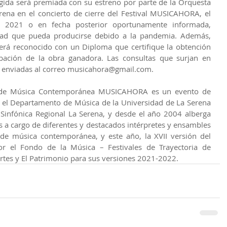
gida será premiada con su estreno por parte de la Orquesta 
rena en el concierto de cierre del Festival MUSICAHORA, el 
 2021 o en fecha posterior oportunamente informada, 
ltad que pueda producirse debido a la pandemia. Además, 
erá reconocido con un Diploma que certifique la obtención 
bación de la obra ganadora. Las consultas que surjan en 
r enviadas al correo musicahora@gmail.com.
l de Música Contemporánea MUSICAHORA es un evento de 
r el Departamento de Música de la Universidad de La Serena 
Sinfónica Regional La Serena, y desde el año 2004 alberga 
s a cargo de diferentes y destacados intérpretes y ensambles 
 de música contemporánea, y este año, la XVII versión del 
or el Fondo de la Música – Festivales de Trayectoria de 
Artes y El Patrimonio para sus versiones 2021-2022. 