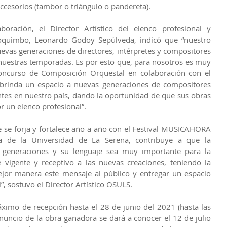
accesorios (tambor o triángulo o pandereta).
ración, el Director Artístico del elenco profesional y 
oquimbo, Leonardo Godoy Sepúlveda, indicó que “nuestro 
vas generaciones de directores, intérpretes y compositores 
nuestras temporadas. Es por esto que, para nosotros es muy 
Concurso de Composición Orquestal en colaboración con el 
brinda un espacio a nuevas generaciones de compositores 
ntes en nuestro país, dando la oportunidad de que sus obras 
r un elenco profesional”.
 se forja y fortalece año a año con el Festival MUSICAHORA 
 de la Universidad de La Serena, contribuye a que la 
 generaciones y su lenguaje sea muy importante para la 
vigente y receptivo a las nuevas creaciones, teniendo la 
ejor manera este mensaje al público y entregar un espacio 
l”, sostuvo el Director Artístico OSULS.
ximo de recepción hasta el 28 de junio del 2021 (hasta las 
nuncio de la obra ganadora se dará a conocer el 12 de julio 