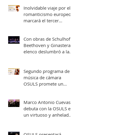
una fecha en Valparaíso
Inolvidable viaje por el
romanticismo europeo
marcará el tercer
concierto de cámara
OSULS
Con obras de Schulhoff,
Beethoven y Ginastera,
elenco deslumbró a la
Provincia de Elqui con
su concierto
‘Entrelazados: Diálogos
Segundo programa de
de arcos & vientos’
música de cámara
OSULS promete un
recorrido musical por
Europa y Latinoamérica
Marco Antonio Cuevas
debuta con la OSULS en
un virtuoso y anhelado
concierto: ‘El Piano de
Mozart’
OSULS presentará