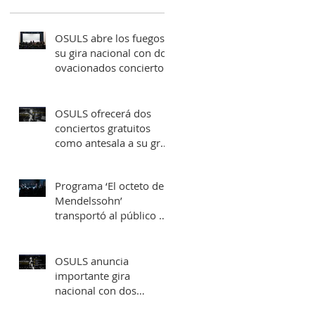
OSULS abre los fuegos a
su gira nacional con dos
ovacionados conciertos
en su ciudad natal
OSULS ofrecerá dos
conciertos gratuitos
como antesala a su gran
gira nacional
Programa ‘El octeto de
Mendelssohn’
transportó al público de
Sala Latente al
romanticismo europeo
OSULS anuncia
importante gira
nacional con dos
conciertos en Santiago y