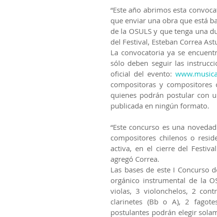
“Este año abrimos esta convocat
que enviar una obra que está ba
de la OSULS y que tenga una dura
del Festival, Esteban Correa Astu
La convocatoria ya se encuentra
sólo deben seguir las instrucci
oficial del evento: 
www.musica
compositoras y compositores chi
quienes podrán postular con un
publicada en ningún formato.
“Este concurso es una novedad
compositores chilenos o reside
activa, en el cierre del Festiv
agregó Correa.
Las bases de este I Concurso d
orgánico instrumental de la OS
violas, 3 violonchelos, 2 cont
clarinetes (Bb o A), 2 fagote
postulantes podrán elegir solam