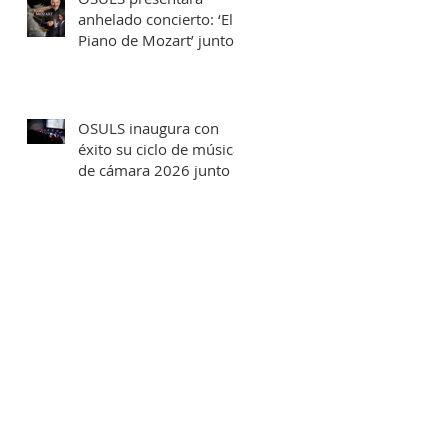
anhelado concierto: ‘El
Piano de Mozart’ junto
al destacado concertista
Marco Antonio Cuevas y
el Mtro. Rodolfo Fischer
OSULS inaugura con
éxito su ciclo de música
de cámara 2026 junto a
su programa: los
Maestros del Bronce