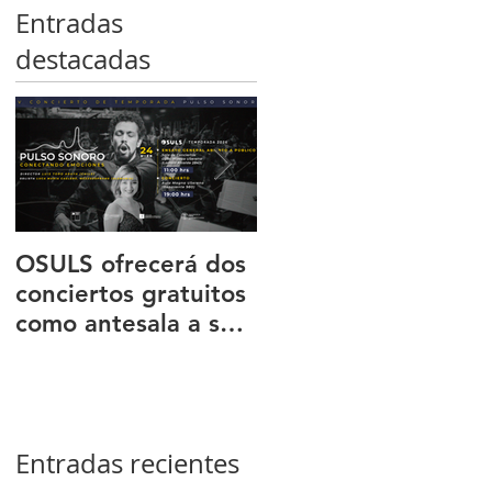
Entradas
destacadas
OSULS ofrecerá dos
Programa ‘El octeto
conciertos gratuitos
de Mendelssohn’
como antesala a su
transportó al públic
gran gira nacional
de Sala Latente al
romanticismo
europeo
Entradas recientes