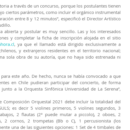
oria a través de un concurso, porque los postulantes tienen 
jo ciertos parámetros, como incluir el orgánico instrumental 
ción entre 8 y 12 minutos”, especificó el Director Artístico 
dillo.
 abierta y postular es muy sencillo. Las y los interesados 
ones y completar la ficha de inscripción alojada en el sitio 
hora.cl
, ya que el llamado está dirigido exclusivamente a 
lenos, y extranjeros residentes en el territorio nacional; 
a sola obra de su autoría, que no haya sido estrenada ni 
 para este año. De hecho, nunca se había convocado a que 
ntes en Chile pudieran participar del concierto, de forma 
al junto a la Orquesta Sinfónica Universidad de La Serena”, 
e Composición Orquestal 2021 debe incluir la totalidad del 
ULS; es decir 5 violines primeros, 5 violines segundos, 3 
rabajos, 2 flautas (2º puede mutar a piccolo), 2 oboes, 2 
s, 2 cornos, 2 trompetas (Bb o C), 1 percusionista (los 
ente una de las siguientes opciones: 1 Set de 4 timbales de 