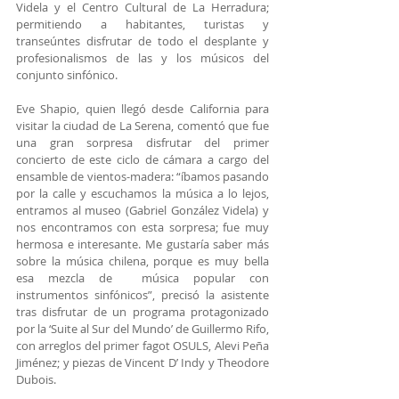
Videla y el Centro Cultural de La Herradura; 
permitiendo a habitantes, turistas y 
transeúntes disfrutar de todo el desplante y 
profesionalismos de las y los músicos del 
conjunto sinfónico.
Eve Shapio, quien llegó desde California para 
visitar la ciudad de La Serena, comentó que fue 
una gran sorpresa disfrutar del primer 
concierto de este ciclo de cámara a cargo del 
ensamble de vientos-madera: “íbamos pasando 
por la calle y escuchamos la música a lo lejos, 
entramos al museo (Gabriel González Videla) y 
nos encontramos con esta sorpresa; fue muy 
hermosa e interesante. Me gustaría saber más 
sobre la música chilena, porque es muy bella 
esa mezcla de  música popular con 
instrumentos sinfónicos”, precisó la asistente 
tras disfrutar de un programa protagonizado 
por la ‘Suite al Sur del Mundo’ de Guillermo Rifo, 
con arreglos del primer fagot OSULS, Alevi Peña 
Jiménez; y piezas de Vincent D’ Indy y Theodore 
Dubois.