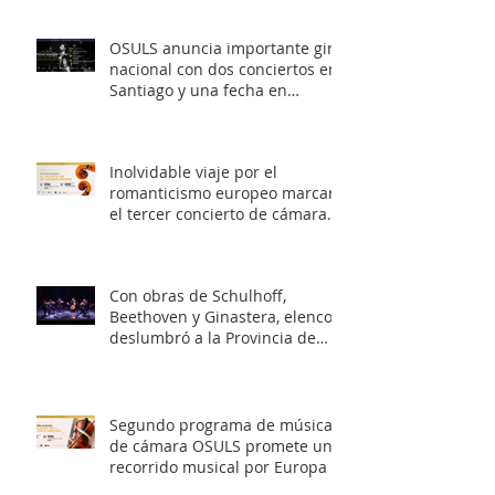
OSULS anuncia importante gira
nacional con dos conciertos en
Santiago y una fecha en
Valparaíso
Inolvidable viaje por el
romanticismo europeo marcará
el tercer concierto de cámara
OSULS
Con obras de Schulhoff,
Beethoven y Ginastera, elenco
deslumbró a la Provincia de
Elqui con su concierto
‘Entrelazados: Diálogos de
arcos & vientos’
Segundo programa de música
de cámara OSULS promete un
recorrido musical por Europa y
Latinoamérica