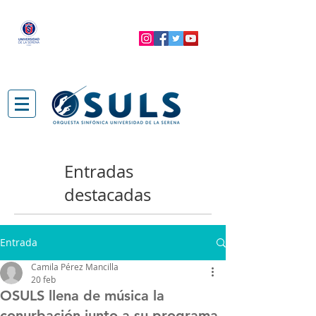
Entradas
destacadas
Entrada
Camila Pérez Mancilla
20 feb
OSULS llena de música la
conurbación junto a su programa