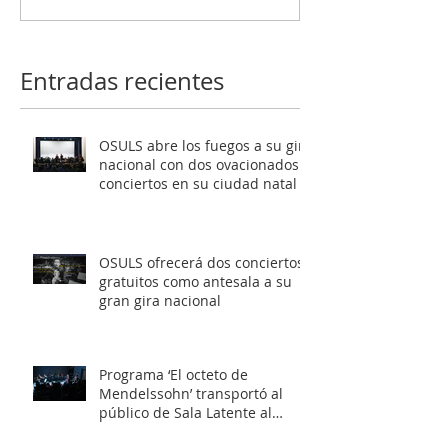
conciertos gratuitos
Mendelssohn’ t
como antesala a su gran
al público de Sa
gira nacional
Latente al roma
Entradas recientes
europeo
OSULS abre los fuegos a su gira
nacional con dos ovacionados
conciertos en su ciudad natal
OSULS ofrecerá dos conciertos
gratuitos como antesala a su
gran gira nacional
Programa ‘El octeto de
Mendelssohn’ transportó al
público de Sala Latente al
romanticismo europeo