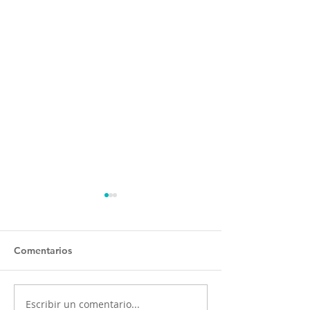
Comentarios
Escribir un comentario...
OSULS ofrecerá dos
Programa ‘El oc