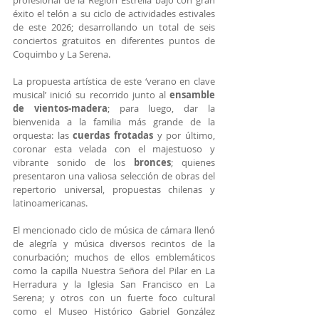
profesional de la Región Estrella bajó con gran 
éxito el telón a su ciclo de actividades estivales 
de este 2026; desarrollando un total de seis 
conciertos gratuitos en diferentes puntos de 
Coquimbo y La Serena.
La propuesta artística de este ‘verano en clave 
musical’ inició su recorrido junto al 
ensamble 
de vientos-madera
; para luego, dar la 
bienvenida a la familia más grande de la 
orquesta: las 
cuerdas frotadas 
y por último, 
coronar esta velada con el majestuoso y 
vibrante sonido de los 
bronces
; quienes 
presentaron una valiosa selección de obras del 
repertorio universal, propuestas chilenas y 
latinoamericanas.
El mencionado ciclo de música de cámara llenó 
de alegría y música diversos recintos de la 
conurbación; muchos de ellos emblemáticos 
como la capilla Nuestra Señora del Pilar en La 
Herradura y la Iglesia San Francisco en La 
Serena; y otros con un fuerte foco cultural 
como el Museo Histórico Gabriel González 