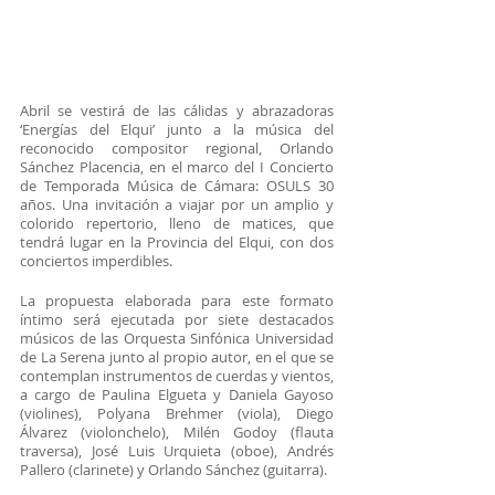
Abril se vestirá de las cálidas y abrazadoras 
‘Energías del Elqui’ junto a la música del 
reconocido compositor regional, Orlando 
Sánchez Placencia, en el marco del I Concierto 
de Temporada Música de Cámara: OSULS 30 
años. Una invitación a viajar por un amplio y 
colorido repertorio, lleno de matices, que 
tendrá lugar en la Provincia del Elqui, con dos 
conciertos imperdibles.
La propuesta elaborada para este formato 
íntimo será ejecutada por siete destacados 
músicos de las Orquesta Sinfónica Universidad 
de La Serena junto al propio autor, en el que se 
contemplan instrumentos de cuerdas y vientos, 
a cargo de Paulina Elgueta y Daniela Gayoso 
(violines), Polyana Brehmer (viola), Diego 
Álvarez (violonchelo), Milén Godoy (flauta 
traversa), José Luis Urquieta (oboe), Andrés 
Pallero (clarinete) y Orlando Sánchez (guitarra).