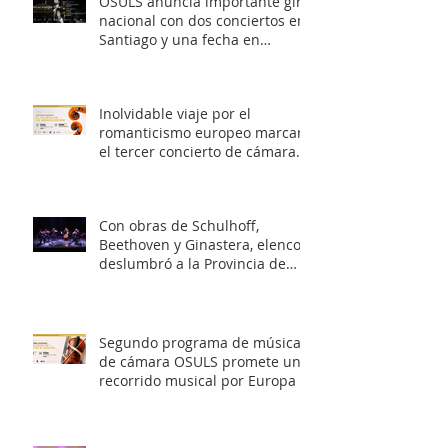
OSULS anuncia importante gira
nacional con dos conciertos en
Santiago y una fecha en
Valparaíso
Inolvidable viaje por el
romanticismo europeo marcará
el tercer concierto de cámara
OSULS
Con obras de Schulhoff,
Beethoven y Ginastera, elenco
deslumbró a la Provincia de
Elqui con su concierto
‘Entrelazados: Diálogos de
arcos & vientos’
Segundo programa de música
de cámara OSULS promete un
recorrido musical por Europa y
Latinoamérica