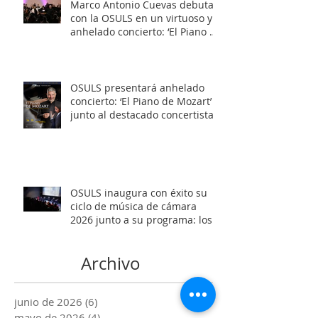
Marco Antonio Cuevas debuta
con la OSULS en un virtuoso y
anhelado concierto: ‘El Piano de
Mozart’
OSULS presentará anhelado
concierto: ‘El Piano de Mozart’
junto al destacado concertista
Marco Antonio Cuevas y el
Mtro. Rodolfo Fischer
OSULS inaugura con éxito su
ciclo de música de cámara
2026 junto a su programa: los
Maestros del Bronce
Archivo
junio de 2026
(6)
6 entradas
mayo de 2026
(4)
4 entradas