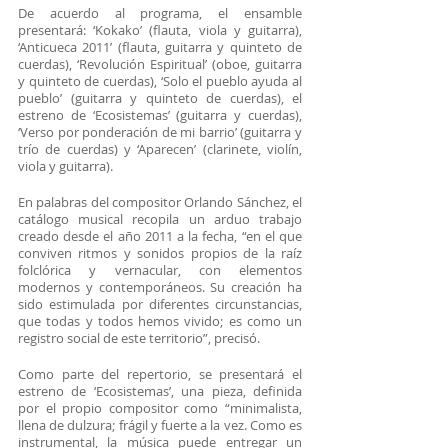
De acuerdo al programa, el ensamble 
presentará: ‘Kokako’ (flauta, viola y guitarra), 
‘Anticueca 2011’ (flauta, guitarra y quinteto de 
cuerdas), ‘Revolución Espiritual’ (oboe, guitarra 
y quinteto de cuerdas), ‘Solo el pueblo ayuda al 
pueblo’ (guitarra y quinteto de cuerdas), el 
estreno de ‘Ecosistemas’ (guitarra y cuerdas), 
‘Verso por ponderación de mi barrio’ (guitarra y 
trío de cuerdas) y ‘Aparecen’ (clarinete, violín, 
viola y guitarra).
En palabras del compositor
Orlando Sánchez, el 
catálogo musical recopila un arduo trabajo 
creado desde el año 2011 a la fecha, “en el que 
conviven ritmos y sonidos propios de la raíz 
folclórica y vernacular, con elementos 
modernos y contemporáneos. Su creación ha 
sido estimulada por diferentes circunstancias, 
que todas y todos hemos vivido; es como un 
registro social de este territorio”, precisó.
Como parte del repertorio, se presentará el 
estreno de ‘Ecosistemas’, una pieza, definida 
por el propio compositor como “minimalista, 
llena de dulzura; frágil y fuerte a la vez. Como es 
instrumental, la música puede entregar un 