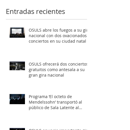
gira nacional
Latente al roma
Entradas recientes
europeo
OSULS abre los fuegos a su gira
nacional con dos ovacionados
conciertos en su ciudad natal
OSULS ofrecerá dos conciertos
gratuitos como antesala a su
gran gira nacional
Programa ‘El octeto de
Mendelssohn’ transportó al
público de Sala Latente al
romanticismo europeo