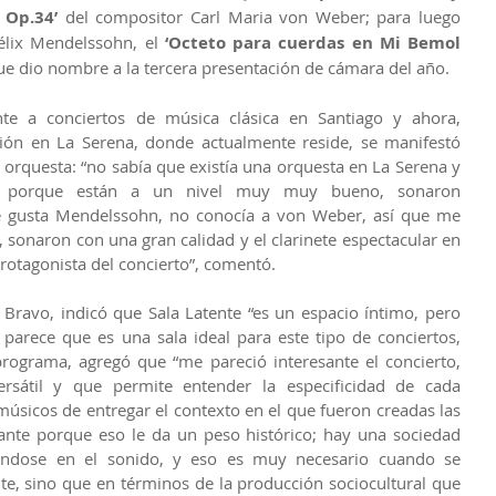
 Op.34’
 del compositor Carl Maria von Weber; para luego 
élix Mendelssohn, el 
‘Octeto para cuerdas en Mi Bemol 
e dio nombre a la tercera presentación de cámara del año.
ente a conciertos de música clásica en Santiago y ahora, 
ión en La Serena, donde actualmente reside, se manifestó 
 orquesta: “no sabía que existía una orquesta en La Serena y 
da porque están a un nivel muy muy bueno, sonaron 
 gusta Mendelssohn, no conocía a von Weber, así que me 
sonaron con una gran calidad y el clarinete espectacular en 
protagonista del concierto”, comentó.
Bravo, indicó que Sala Latente “es un espacio íntimo, pero 
parece que es una sala ideal para este tipo de conciertos, 
rograma, agregó que “me pareció interesante el concierto, 
sátil y que permite entender la especificidad de cada 
músicos de entregar el contexto en el que fueron creadas las 
nte porque eso le da un peso histórico; hay una sociedad 
ndose en el sonido, y eso es muy necesario cuando se 
, sino que en términos de la producción sociocultural que 