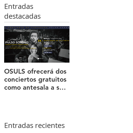
Entradas
destacadas
OSULS ofrecerá dos
Programa ‘El octeto
conciertos gratuitos
de Mendelssohn’
como antesala a su
transportó al públic
gran gira nacional
de Sala Latente al
romanticismo
europeo
Entradas recientes