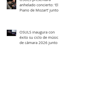
anhelado concierto: ‘El
Piano de Mozart’ junto
al destacado concertista
Marco Antonio Cuevas y
el Mtro. Rodolfo Fischer
OSULS inaugura con
éxito su ciclo de música
de cámara 2026 junto a
su programa: los
Maestros del Bronce