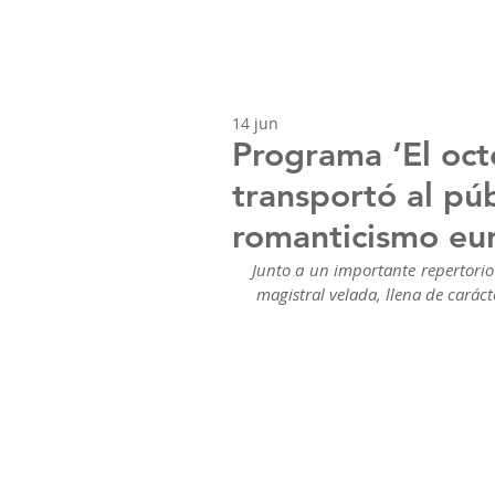
14 jun
Programa ‘El oc
transportó al púb
romanticismo eu
Junto a un importante repertori
 magistral velada, llena de carác