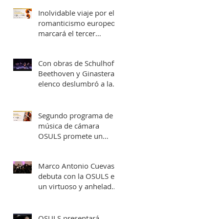
una fecha en Valparaíso
Inolvidable viaje por el
romanticismo europeo
marcará el tercer
concierto de cámara
OSULS
Con obras de Schulhoff,
Beethoven y Ginastera,
elenco deslumbró a la
Provincia de Elqui con
su concierto
‘Entrelazados: Diálogos
Segundo programa de
de arcos & vientos’
música de cámara
OSULS promete un
recorrido musical por
Europa y Latinoamérica
Marco Antonio Cuevas
debuta con la OSULS en
un virtuoso y anhelado
concierto: ‘El Piano de
Mozart’
OSULS presentará