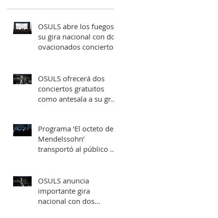
OSULS abre los fuegos a
su gira nacional con dos
ovacionados conciertos
en su ciudad natal
OSULS ofrecerá dos
conciertos gratuitos
como antesala a su gran
gira nacional
Programa ‘El octeto de
Mendelssohn’
transportó al público de
Sala Latente al
romanticismo europeo
OSULS anuncia
importante gira
nacional con dos
conciertos en Santiago y