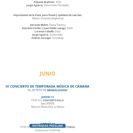
Polyana Brehmer
, Viola
Jorge Aguirre
, Violonchelo (*Invitado)
Impresiones de la Puna, para flauta y quinteto de cuerdas
Alberto Ginastera (Argentina)
Gerardo Bluhm
, Flauta Traversa
Giovanni Cortés
Juan Pablo Luengo
&
, Violín
Lorenzo Cabello
, Viola
Jorge Aguirre
, Violonchelo
Andrés Carvajal
, Contrabajo
JUNIO
III CONCIERTO DE TEMPORADA MÚSICA DE CÁMARA
MENDELSSOHN
“EL OCTETO DE
”
JUEVES 11
CONCIERTO GALA
19:00 hrs,
Sala LATENTE
Mauricio Bitran 864, La Serena
VIERNES 12
ENTRADAS PASSLINE
CONCIERTO EXTENSIÓN TERRITORIAL
19:00 hrs,
Comuna por Confirmar