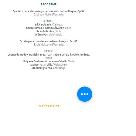
PROGRAMA
Quinteto para clarinete y cuerdas en si bemol Mayor, Op.34
C. M. von Weber (Alemania)
QUINTETO
Erick Delgado
, Clarinete,
Cecilia Olmos
Ramiro Álvarez
&
, Violín
Ricardo Muñoz
, Viola
Iván Rivas
, Violonchelo
Octeto para cuerdas en mi bemol mayor, Op. 80
F. Mendelssohn (Alemania)
OCTETO
Leonardo Godoy
Daniel Navea
Juan Pablo Luengo
Pablo Jiménez
,
,
&
,
Violín
Polyana Brehmer
Lorenzo Cabello
&
, Viola
Monserrat Trujillo
, Violonchelo
Manuel Figueroa,
Contrabajo
AGOSTO
IV CONCIERTO DE TEMPORADA MÚSICA DE CÁMARA
“MADERAS LATINOAMERICANAS”
JUEVES 27
CONCIERTO GALA
19:00 hrs,