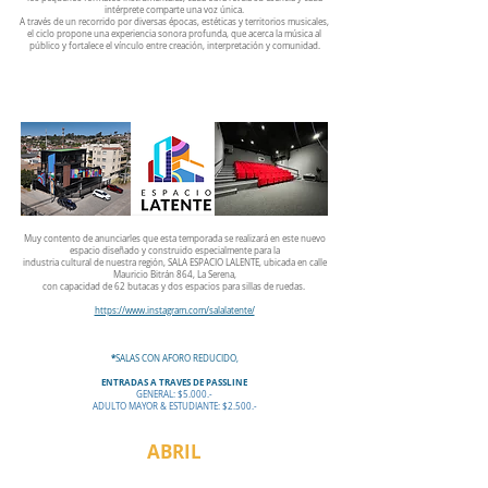
intérprete comparte una voz única.
A través de un recorrido por diversas épocas, estéticas y territorios musicales,
el ciclo propone una experiencia sonora profunda, que acerca la música al
público y fortalece el vínculo entre creación, interpretación y comunidad.
Muy contento de anunciarles que esta temporada se realizará en este nuevo
espacio diseñado y construido especialmente para la
industria cultural de nuestra región, SALA ESPACIO LALENTE, ubicada en calle
Mauricio Bitrán 864, La Serena,
con capacidad de 62 butacas y dos espacios para sillas de ruedas.
https://www.instagram.com/salalatente/
*
SALAS CON AFORO REDUCIDO,
ENTRADAS A TRAVES DE PASSLINE
GENERAL: $5.000.-
ADULTO MAYOR & ESTUDIANTE: $2.500.-
ABRIL