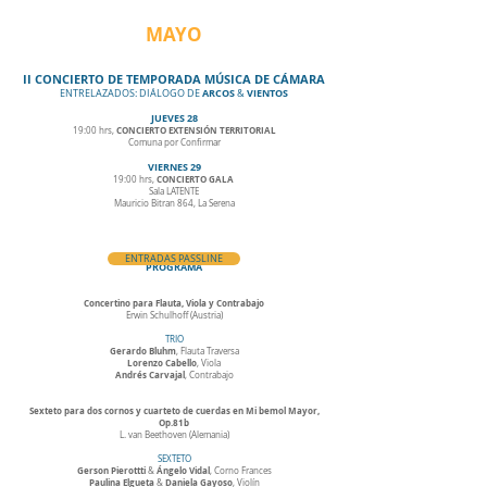
MAYO
II CONCIERTO DE TEMPORADA MÚSICA DE CÁMARA
ARCOS
VIENTOS
ENTRELAZADOS: DIÁLOGO DE
&
JUEVES 28
CONCIERTO EXTENSIÓN TERRITORIAL
19:00 hrs,
Comuna por Confirmar
VIERNES 29
CONCIERTO GALA
19:00 hrs,
Sala LATENTE
Mauricio Bitran 864, La Serena
ENTRADAS PASSLINE
PROGRAMA
Concertino para Flauta, Viola y Contrabajo
Erwin Schulhoff (Austria)
TRIO
Gerardo Bluhm
, Flauta Traversa
Lorenzo Cabello
, Viola
Andrés Carvajal
, Contrabajo
Sexteto para dos cornos y cuarteto de cuerdas en Mi bemol Mayor,
Op.81b
L. van Beethoven (Alemania)
SEXTETO
Gerson Pierottti
Ángelo Vidal
&
, Corno Frances
Paulina Elgueta
Daniela Gayoso
&
, Violín