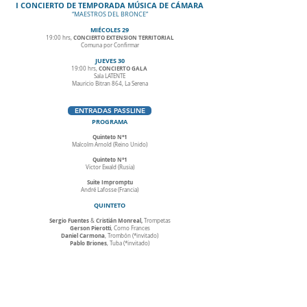
I CONCIERTO DE TEMPORADA MÚSICA DE CÁMARA
“MAESTROS DEL BRONCE”
MIÉCOLES 29
CONCIERTO EXTENSION TERRITORIAL
19:00 hrs,
Comuna por Confirmar
JUEVES 30
CONCIERTO GALA
19:00 hrs,
Sala LATENTE
Mauricio Bitran 864, La Serena
ENTRADAS PASSLINE
PROGRAMA
Quinteto N°1
Malcolm Arnold (Reino Unido)
Quinteto N°1
Victor Ewald (Rusia)
Suite Impromptu
André Lafosse (Francia)
QUINTETO
Sergio Fuentes
Cristián Monreal,
&
Trompetas
Gerson Pierotti
, Corno Frances
Daniel Carmona
, Trombón (*invitado)
Pablo Briones
, Tuba (*invitado)