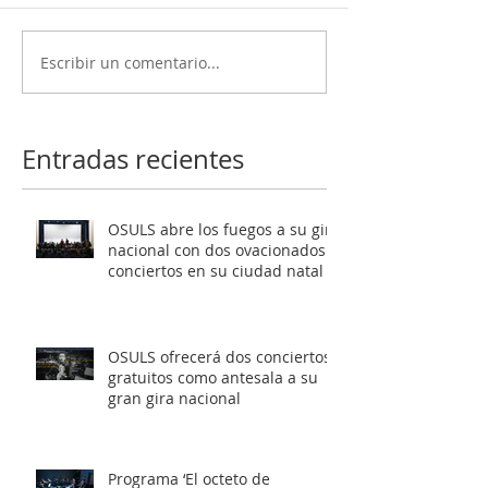
Escribir un comentario...
OSULS ofrecerá dos
Programa ‘El oc
conciertos gratuitos
Mendelssohn’ t
como antesala a su gran
al público de Sa
gira nacional
Latente al roma
Entradas recientes
europeo
OSULS abre los fuegos a su gira
nacional con dos ovacionados
conciertos en su ciudad natal
OSULS ofrecerá dos conciertos
gratuitos como antesala a su
gran gira nacional
Programa ‘El octeto de