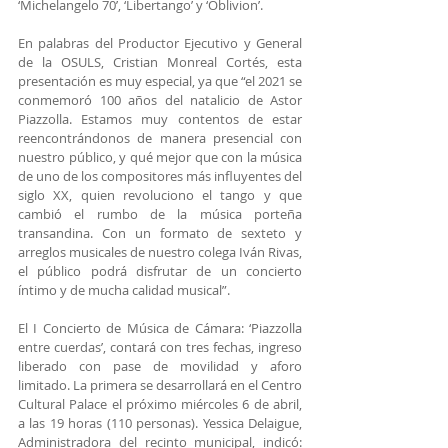
‘Michelangelo 70’, ‘Libertango’ y ‘Oblivion’.
En palabras del Productor Ejecutivo y General 
de la OSULS, Cristian Monreal Cortés, esta 
presentación es muy especial, ya que “el 2021 se 
conmemoró 100 años del natalicio de Astor 
Piazzolla. Estamos muy contentos de estar 
reencontrándonos de manera presencial con 
nuestro público, y qué mejor que con la música 
de uno de los compositores más influyentes del 
siglo XX, quien revoluciono el tango y que 
cambió el rumbo de la música porteña 
transandina. Con un formato de sexteto y 
arreglos musicales de nuestro colega Iván Rivas, 
el público podrá disfrutar de un concierto 
íntimo y de mucha calidad musical”.
El I Concierto de Música de Cámara: ‘Piazzolla 
entre cuerdas’, contará con tres fechas, ingreso 
liberado con pase de movilidad y aforo 
limitado. La primera se desarrollará en el Centro 
Cultural Palace el próximo miércoles 6 de abril, 
a las 19 horas (110 personas). Yessica Delaigue, 
Administradora del recinto municipal, indicó: 