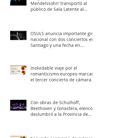
Mendelssohn’ transportó al
público de Sala Latente al
romanticismo europeo
OSULS anuncia importante gira
nacional con dos conciertos en
Santiago y una fecha en
Valparaíso
Inolvidable viaje por el
romanticismo europeo marcará
el tercer concierto de cámara
OSULS
Con obras de Schulhoff,
Beethoven y Ginastera, elenco
deslumbró a la Provincia de
Elqui con su concierto
‘Entrelazados: Diálogos de
arcos & vientos’