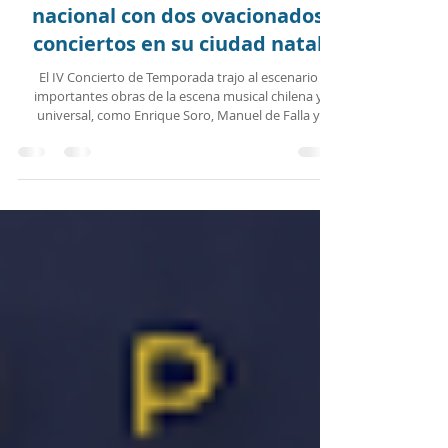
OSULS abre los fuegos a su gira
nacional con dos ovacionados
conciertos en su ciudad natal
El IV Concierto de Temporada trajo al escenario
importantes obras de la escena musical chilena y
universal, como Enrique Soro, Manuel de Falla y
Ludwig van Beethoven; con la dirección del Mtro. Luis
Toro Araya junto a la solista Luca María Caelers. Dos
veladas contrastantes y llenas de virtuosismo
marcaron la antesala de la anhelada gira nacional de
la Orquesta Sinfónica Universidad de La Serena,
presentando ante la comunidad de la Región de
Coquimbo su IV Concierto de su T