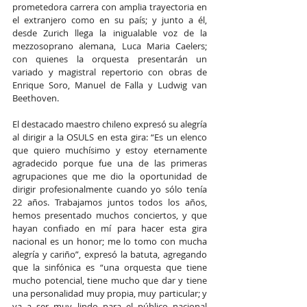
prometedora carrera con amplia trayectoria en 
el extranjero como en su país; y junto a él, 
desde Zurich llega la inigualable voz de la 
mezzosoprano alemana, Luca Maria Caelers; 
con quienes la orquesta presentarán un 
variado y magistral repertorio con obras de 
Enrique Soro, Manuel de Falla y Ludwig van 
Beethoven.
El destacado maestro chileno expresó su alegría 
al dirigir a la OSULS en esta gira: “Es un elenco 
que quiero muchísimo y estoy eternamente 
agradecido porque fue una de las primeras 
agrupaciones que me dio la oportunidad de 
dirigir profesionalmente cuando yo sólo tenía 
22 años. Trabajamos juntos todos los años, 
hemos presentado muchos conciertos, y que 
hayan confiado en mí para hacer esta gira 
nacional es un honor; me lo tomo con mucha 
alegría y cariño”, expresó la batuta, agregando 
que la sinfónica es “una orquesta que tiene 
mucho potencial, tiene mucho que dar y tiene 
una personalidad muy propia, muy particular; y 
va a ser muy lindo para el público nacional 