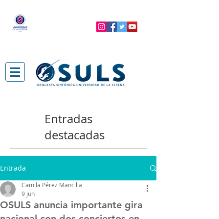
Entradas
destacadas
Entrada
Camila Pérez Mancilla
9 jun
OSULS anuncia importante gira
nacional con dos conciertos en