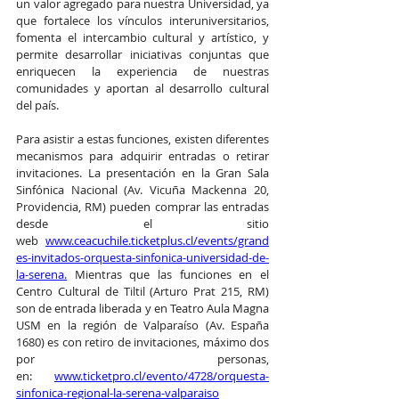
un valor agregado para nuestra Universidad, ya 
que fortalece los vínculos interuniversitarios, 
fomenta el intercambio cultural y artístico, y 
permite desarrollar iniciativas conjuntas que 
enriquecen la experiencia de nuestras 
comunidades y aportan al desarrollo cultural 
del país.
Para asistir a estas funciones, existen diferentes 
mecanismos para adquirir entradas o retirar 
invitaciones. La presentación en la Gran Sala 
Sinfónica Nacional (Av. Vicuña Mackenna 20, 
Providencia, RM) pueden comprar las entradas 
desde el sitio 
web 
www.ceacuchile.ticketplus.cl/events/grand
es-invitados-orquesta-sinfonica-universidad-de-
la-serena
.
 Mientras que las funciones en el 
Centro Cultural de Tiltil (Arturo Prat 215, RM) 
son de entrada liberada y en Teatro Aula Magna 
USM en la región de Valparaíso (Av. España 
1680) es con retiro de invitaciones, máximo dos 
por personas, 
en: 
www.ticketpro.cl/evento/4728/orquesta-
sinfonica-regional-la-serena-valparaiso