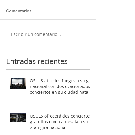
Comentarios
Escribir un comentario...
OSULS ofrecerá dos
Programa ‘El oc
conciertos gratuitos
Mendelssohn’ t
como antesala a su gran
al público de Sa
gira nacional
Latente al roma
Entradas recientes
europeo
OSULS abre los fuegos a su gira
nacional con dos ovacionados
conciertos en su ciudad natal
OSULS ofrecerá dos conciertos
gratuitos como antesala a su
gran gira nacional