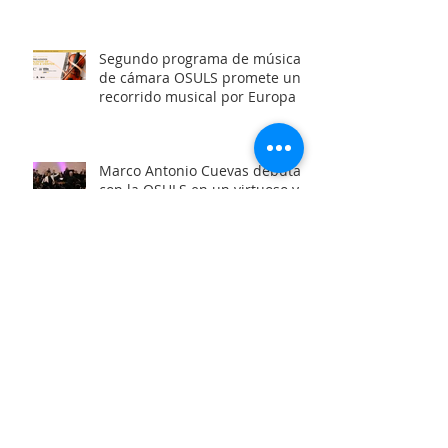
‘Entrelazados: Diálogos de
arcos & vientos’
Segundo programa de música
de cámara OSULS promete un
recorrido musical por Europa y
Latinoamérica
Marco Antonio Cuevas debuta
con la OSULS en un virtuoso y
anhelado concierto: ‘El Piano de
Mozart’
OSULS presentará anhelado
concierto: ‘El Piano de Mozart’
junto al destacado concertista
Marco Antonio Cuevas y el
Mtro. Rodolfo Fischer
OSULS inaugura con éxito su