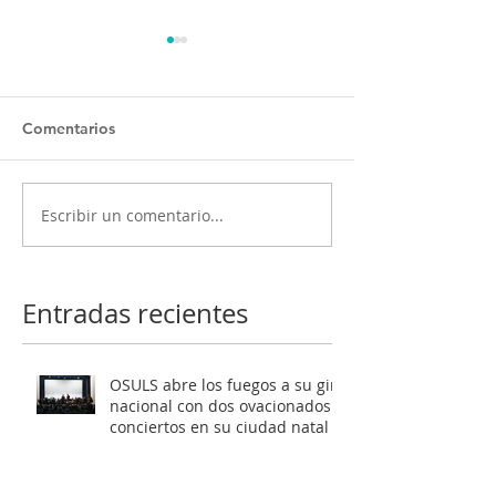
Comentarios
Escribir un comentario...
OSULS ofrecerá dos
Programa ‘El oc
conciertos gratuitos
Mendelssohn’ t
como antesala a su gran
al público de Sa
gira nacional
Latente al roma
Entradas recientes
europeo
OSULS abre los fuegos a su gira
nacional con dos ovacionados
conciertos en su ciudad natal