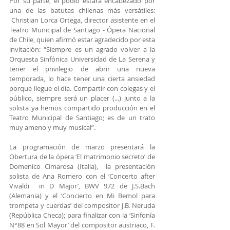
Por su parte, el podio estará encabezado por 
una de las batutas chilenas más versátiles: 
 Christian Lorca Ortega, director asistente en el 
Teatro Municipal de Santiago - Ópera Nacional 
de Chile, quien afirmó estar agradecido por esta 
invitación: “Siempre es un agrado volver a la 
Orquesta Sinfónica Universidad de La Serena y 
tener el privilegio de abrir una nueva 
temporada, lo hace tener una cierta ansiedad 
porque llegue el día. Compartir con colegas y el 
público, siempre será un placer (...) junto a la 
solista ya hemos compartido producción en el 
Teatro Municipal de Santiago; es de un trato 
muy ameno y muy musical”.
La programación de marzo presentará la 
Obertura de la ópera ‘El matrimonio secreto’ de 
Domenico Cimarosa (Italia),  la presentación 
solista de Ana Romero con el ‘Concerto after 
Vivaldi  in D Major’, BWV 972 de J.S.Bach 
(Alemania) y el ‘Concierto en Mi Bemol para 
trompeta y cuerdas’ del compositor J.B. Neruda 
(República Checa); para finalizar con la ‘Sinfonía 
N°88 en Sol Mayor’ del compositor austriaco, F. 