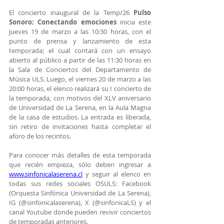
El concierto inaugural de la Temp/26 
Pulso 
Sonoro: Conectando emociones
 inicia este 
jueves 19 de marzo a las 10:30 horas, con el 
punto de prensa y lanzamiento de esta 
temporada; el cual contará con un ensayo 
abierto al público a partir de las 11:30 horas en 
la Sala de Conciertos del Departamento de 
Música ULS. Luego, el viernes 20 de marzo a las 
20:00 horas, el elenco realizará su I concierto de 
la temporada, con motivos del XLV aniversario 
de Universidad de La Serena, en la Aula Magna 
de la casa de estudios. La entrada es liberada, 
sin retiro de invitaciones hasta completar el 
aforo de los recintos.
Para conocer más detalles de esta temporada 
que recién empieza, sólo deben ingresar a 
www.sinfonicalaserena.cl
 y seguir al elenco en 
todas sus redes sociales OSULS: Facebook 
(Orquesta Sinfónica Universidad de La Serena), 
IG (@sinfonicalaserena), X (@sinfonicaLS) y el 
canal Youtube donde pueden revivir conciertos 
de temporadas anteriores.