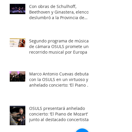
Con obras de Schulhoff,
Beethoven y Ginastera, elenco
deslumbró a la Provincia de
Elqui con su concierto
‘Entrelazados: Diálogos de
arcos & vientos’
Segundo programa de música
de cámara OSULS promete un
recorrido musical por Europa y
Latinoamérica
Marco Antonio Cuevas debuta
con la OSULS en un virtuoso y
anhelado concierto: ‘El Piano de
Mozart’
OSULS presentará anhelado
concierto: ‘El Piano de Mozart’
junto al destacado concertista
Marco Antonio Cuevas y el
Mtro. Rodolfo Fischer