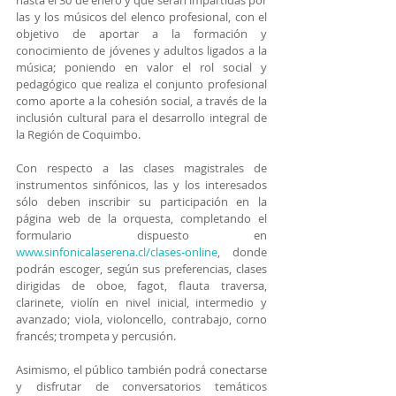
hasta el 30 de enero y que serán impartidas por 
las y los músicos del elenco profesional, con el 
objetivo de aportar a la formación y 
conocimiento de jóvenes y adultos ligados a la 
música; poniendo en valor el rol social y 
pedagógico que realiza el conjunto profesional 
como aporte a la cohesión social, a través de la 
inclusión cultural para el desarrollo integral de 
la Región de Coquimbo. 
Con respecto a las clases magistrales de 
instrumentos sinfónicos, las y los interesados 
sólo deben inscribir su participación en la 
página web de la orquesta, completando el 
formulario dispuesto en 
www.sinfonicalaserena.cl/clases-online
, donde 
podrán escoger, según sus preferencias, clases 
dirigidas de oboe, fagot, flauta traversa, 
clarinete, violín en nivel inicial, intermedio y 
avanzado; viola, violoncello, contrabajo, corno 
francés; trompeta y percusión. 
Asimismo, el público también podrá conectarse 
y disfrutar de conversatorios temáticos 