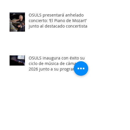
OSULS presentará anhelado
concierto: ‘El Piano de Mozart’
junto al destacado concertista
Marco Antonio Cuevas y el
Mtro. Rodolfo Fischer
OSULS inaugura con éxito su
ciclo de música de cámara
2026 junto a su programa: los
Maestros del Bronce
Archivo
junio de 2026
(6)
6 entradas
mayo de 2026
(4)
4 entradas
abril de 2026
(3)
3 entradas
marzo de 2026
(2)
2 entradas
febrero de 2026
(1)
1 entrada