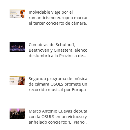
Inolvidable viaje por el
romanticismo europeo marcará
el tercer concierto de cámara
OSULS
Con obras de Schulhoff,
Beethoven y Ginastera, elenco
deslumbró a la Provincia de
Elqui con su concierto
‘Entrelazados: Diálogos de
arcos & vientos’
Segundo programa de música
de cámara OSULS promete un
recorrido musical por Europa y
Latinoamérica
Marco Antonio Cuevas debuta
con la OSULS en un virtuoso y
anhelado concierto: ‘El Piano de
Mozart’