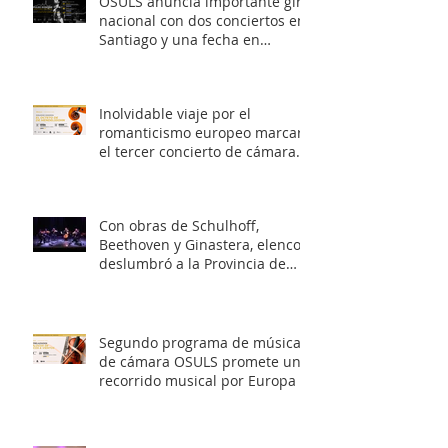
OSULS anuncia importante gira
nacional con dos conciertos en
Santiago y una fecha en
Valparaíso
Inolvidable viaje por el
romanticismo europeo marcará
el tercer concierto de cámara
OSULS
Con obras de Schulhoff,
Beethoven y Ginastera, elenco
deslumbró a la Provincia de
Elqui con su concierto
‘Entrelazados: Diálogos de
arcos & vientos’
Segundo programa de música
de cámara OSULS promete un
recorrido musical por Europa y
Latinoamérica