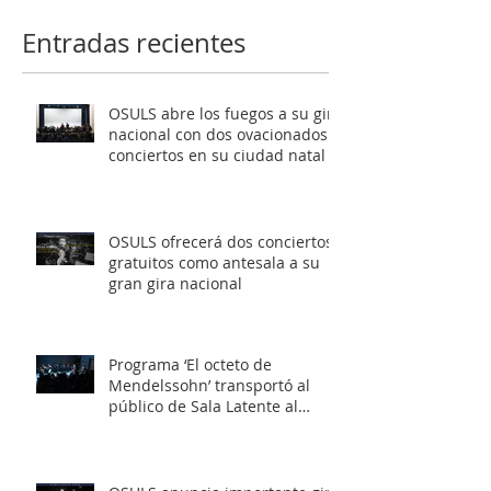
gira nacional
Latente al roma
Entradas recientes
europeo
OSULS abre los fuegos a su gira
nacional con dos ovacionados
conciertos en su ciudad natal
OSULS ofrecerá dos conciertos
gratuitos como antesala a su
gran gira nacional
Programa ‘El octeto de
Mendelssohn’ transportó al
público de Sala Latente al
romanticismo europeo