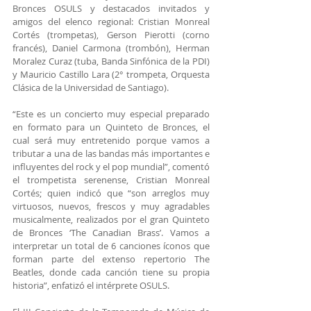
Bronces OSULS y destacados invitados y 
amigos del elenco regional: Cristian Monreal 
Cortés (trompetas), Gerson Pierotti (corno 
francés), Daniel Carmona (trombón), Herman 
Moralez Curaz (tuba, Banda Sinfónica de la PDI) 
y Mauricio Castillo Lara (2° trompeta, Orquesta 
Clásica de la Universidad de Santiago).
“Este es un concierto muy especial preparado 
en formato para un Quinteto de Bronces, el 
cual será muy entretenido porque vamos a 
tributar a una de las bandas más importantes e 
influyentes del rock y el pop mundial”, comentó 
el trompetista serenense, Cristian Monreal 
Cortés; quien indicó que “son arreglos muy 
virtuosos, nuevos, frescos y muy agradables 
musicalmente, realizados por el gran Quinteto 
de Bronces ‘The Canadian Brass’. Vamos a 
interpretar un total de 6 canciones íconos que 
forman parte del extenso repertorio The 
Beatles, donde cada canción tiene su propia 
historia”, enfatizó el intérprete OSULS.