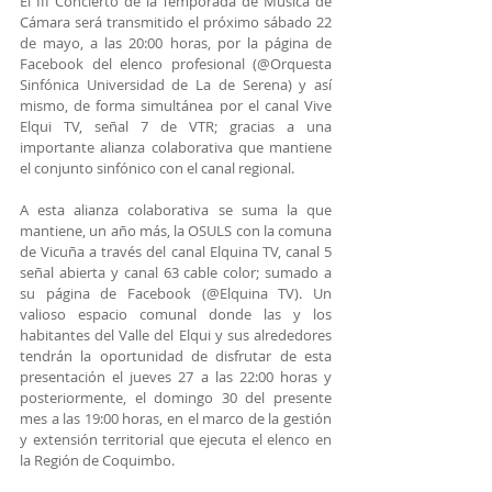
El III Concierto de la Temporada de Música de 
Cámara será transmitido el próximo sábado 22 
de mayo, a las 20:00 horas, por la página de 
Facebook del elenco profesional (
@Orquesta 
Sinfónica Universidad de La de Serena) y así 
mismo, de forma simultánea por el canal Vive 
Elqui TV, señal 7 de VTR; gracias a una 
importante alianza colaborativa que mantiene 
el conjunto sinfónico con el canal regional.
A esta alianza colaborativa se suma la que 
mantiene, un año más, la OSULS con la comuna 
de Vicuña a través del canal Elquina TV, canal 5 
señal abierta y canal 63 cable color; sumado a 
su página de Facebook (@Elquina TV). Un 
valioso espacio comunal donde las y los 
habitantes del Valle del Elqui y sus alrededores 
tendrán la oportunidad de disfrutar de esta 
presentación el jueves 27 a las 22:00 horas y 
posteriormente, el domingo 30 del presente 
mes a las 19:00 horas, en el marco de la gestión 
y extensión territorial que ejecuta el elenco en 
la Región de Coquimbo.