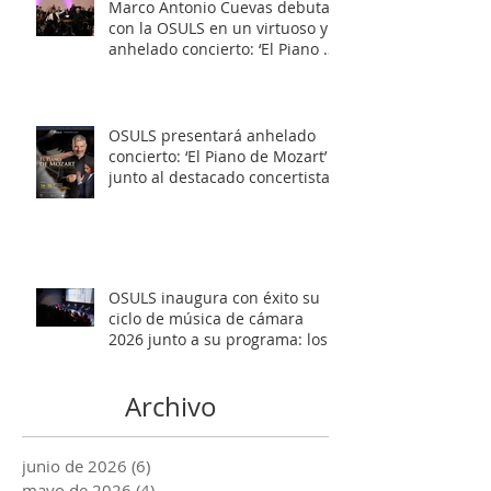
Marco Antonio Cuevas debuta
con la OSULS en un virtuoso y
anhelado concierto: ‘El Piano de
Mozart’
OSULS presentará anhelado
concierto: ‘El Piano de Mozart’
junto al destacado concertista
Marco Antonio Cuevas y el
Mtro. Rodolfo Fischer
OSULS inaugura con éxito su
ciclo de música de cámara
2026 junto a su programa: los
Maestros del Bronce
Archivo
junio de 2026
(6)
6 entradas
mayo de 2026
(4)
4 entradas